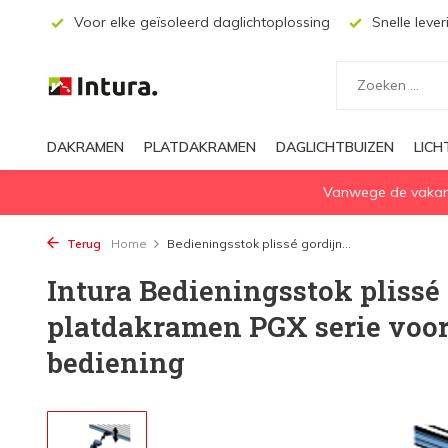
ecten
Voor elke geïsoleerd daglichtoplossing
Snelle lever
DAKRAMEN
PLATDAKRAMEN
DAGLICHTBUIZEN
LIC
Vanwege de vakanti
Terug
Home
Bedieningsstok plissé gordijn...
Intura Bedieningsstok plissé
platdakramen PGX serie voo
bediening