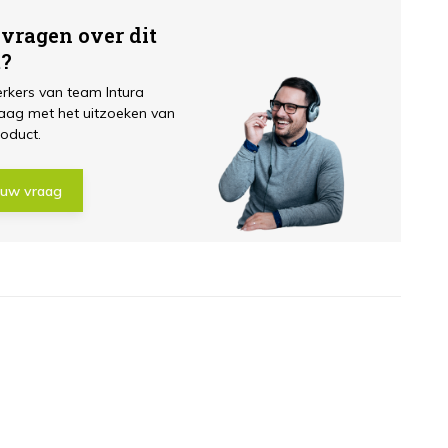
 vragen over dit
t?
kers van team Intura
aag met het uitzoeken van
roduct.
 uw vraag