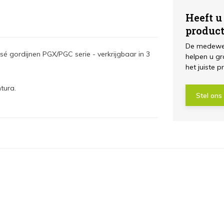
Heeft u
produc
De medewer
é gordijnen PGX/PGC serie - verkrijgbaar in 3
helpen u gr
het juiste p
tura.
Stel ons