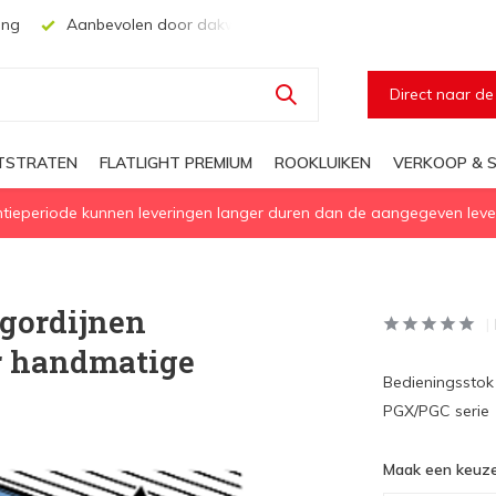
ing
Aanbevolen door dakwerkers, aannemers en architecten
Direct naar d
HTSTRATEN
FLATLIGHT PREMIUM
ROOKLUIKEN
VERKOOP & S
eperiode kunnen leveringen langer duren dan de aangegeven levert
 gordijnen
r handmatige
Bedieningsstok
PGX/PGC serie
Maak een keuze