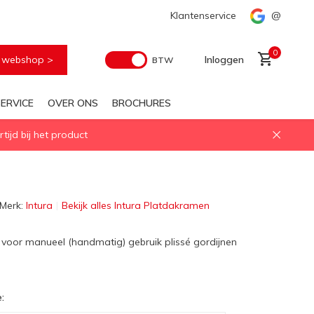
Voor elke geïsoleerd daglichtoplossing
Klantenservice
Snelle levering
@
0
e webshop >
Inloggen
BTW
ERVICE
OVER ONS
BROCHURES
ijd bij het product
Account aanmaken
Merk:
Intura
Bekijk alles Intura Platdakramen
 voor manueel (handmatig) gebruik plissé gordijnen
: