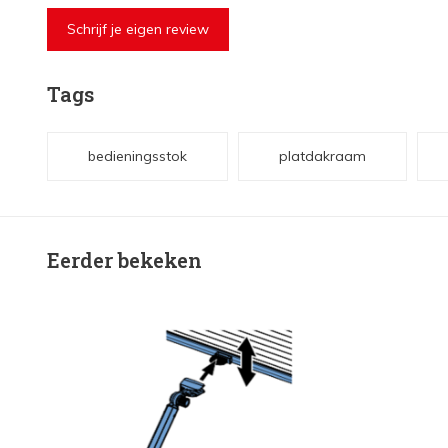
Schrijf je eigen review
Tags
bedieningsstok
platdakraam
Eerder bekeken