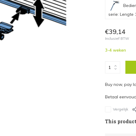
Bedien
serie: Lengte
Bedieningssto
Lengte 100cm
€39,14
Inclusief BTW
Bedieningssto
Lengte 150 c
3-4 weken
Bedieningssto
Lengte 200cm
Buy now, pay la
Betaal eenvoudi
Vergelijk
This product