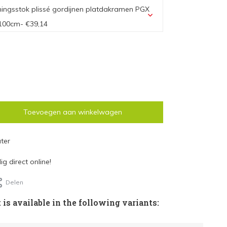
ingsstok plissé gordijnen platdakramen PGX
 100cm
- €39,14
k plissé gordijnen platdakramen PGX serie:
 - €39,14
k plissé gordijnen platdakramen PGX serie:
m - €46,97
k plissé gordijnen platdakramen PGX serie:
 - €55,03
Toevoegen aan winkelwagen
ter
g direct online!
Delen
 is available in the following variants: