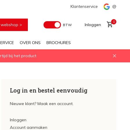
Snelle levering
Klantenservice
@
0
e webshop >
Inloggen
BTW
ERVICE
OVER ONS
BROCHURES
ijd bij het product
Account aanmaken
Log in en bestel eenvoudig
Nieuwe klant? Maak een account.
Inloggen
Account aanmaken