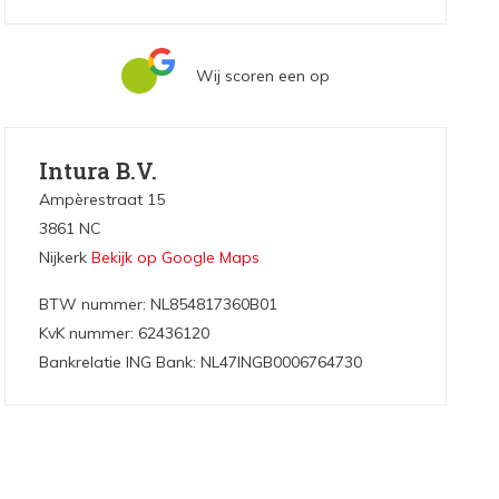
Wij scoren een
op
Intura B.V.
Ampèrestraat 15
3861 NC
Nijkerk
Bekijk op Google Maps
BTW nummer: NL854817360B01
KvK nummer: 62436120
Bankrelatie ING Bank: NL47INGB0006764730