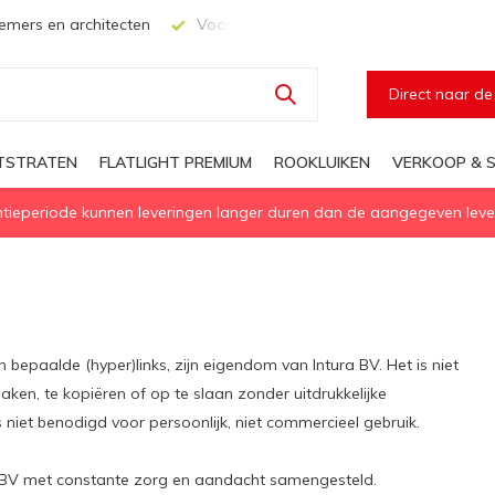
mers en architecten
Voor elke geïsoleerd daglichtoplossing
Direct naar d
HTSTRATEN
FLATLIGHT PREMIUM
ROOKLUIKEN
VERKOOP & S
eperiode kunnen leveringen langer duren dan de aangegeven levert
bepaalde (hyper)links, zijn eigendom van Intura BV. Het is niet
en, te kopiëren of op te slaan zonder uitdrukkelijke
 niet benodigd voor persoonlijk, niet commercieel gebruik.
 BV met constante zorg en aandacht samengesteld.