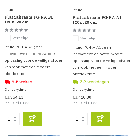
Intura
Intura
Platdakraam PG-RA B1
Platdakraam PG-RA A1
120x120 cm
120x120 cm
Vergelijk
Vergelijk
Intura PG-RA A1 ; een
Intura PG-RA A1 ; een
innovatieve en betrouwbare
innovatieve en betrouwbare
oplossing voor de veilige afvoer
oplossing voor de veilige afvoer
van rook met een modern
van rook met een modern
platdakraam.
platdakraam.
5-6 weken
2-3 werkdagen
Deliverytime
Deliverytime
€3.954,11
€3.416,80
Inclusief BTW
Inclusief BTW