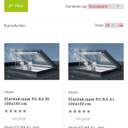
Filter
Sorteren op:
Toon:
8 producten
Intura
Intura
Platdakraam PG-RA B1
Platdakraam PG-RA A1
100x150 cm
100x150 cm
Vergelijk
Vergelijk
Intura PG-RA A1; een
Intura PG-RA A1 ; een