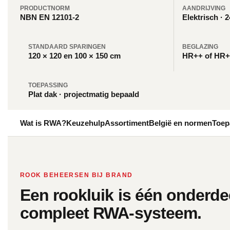
PRODUCTNORM
AANDRIJVING
NBN EN 12101-2
Elektrisch · 
STANDAARD SPARINGEN
BEGLAZING
120 × 120 en 100 × 150 cm
HR++ of HR++
TOEPASSING
Plat dak · projectmatig bepaald
Wat is RWA?
Keuzehulp
Assortiment
België en normen
Toep
ROOK BEHEERSEN BIJ BRAND
Een rookluik is één onderde
compleet RWA-systeem.