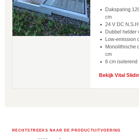
Daksparing 120
cm
24 V DC N.S.H.
Dubbel helder 
Low-emission c
Monolithische 
cm
6 cm isolerend
Bekijk Vital Slid
RECHTSTREEKS NAAR DE PRODUCTUITVOERING