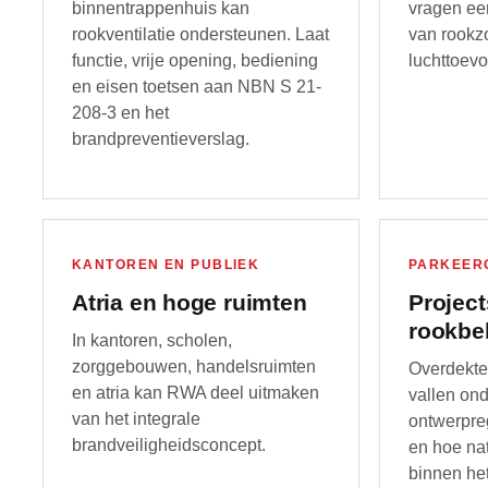
binnentrappenhuis kan
vragen ee
rookventilatie ondersteunen. Laat
van rookzo
functie, vrije opening, bediening
luchttoevo
en eisen toetsen aan NBN S 21-
208-3 en het
brandpreventieverslag.
KANTOREN EN PUBLIEK
PARKEER
Atria en hoge ruimten
Project
rookbe
In kantoren, scholen,
zorggebouwen, handelsruimten
Overdekt
en atria kan RWA deel uitmaken
vallen ond
van het integrale
ontwerpreg
brandveiligheidsconcept.
en hoe nat
binnen he