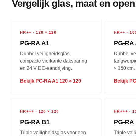
Vergelijk glas, maat en open
HR++ · 120 × 120
HR++ · 10
PG-RA A1
PG-RA 
Dubbel veiligheidsglas,
Dubbel vei
compacte vierkante daksparing
langwerpi
en 24 V DC-aandrijving.
× 150 cm.
Bekijk PG-RA A1 120 × 120
Bekijk PG
HR+++ · 120 × 120
HR+++ · 1
PG-RA B1
PG-RA 
Triple veiligheidsglas voor een
Triple vei