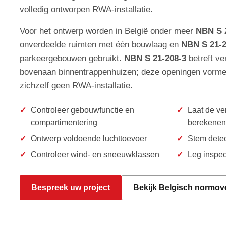
volledig ontworpen RWA-installatie.
Voor het ontwerp worden in België onder meer
NBN S 
onverdeelde ruimten met één bouwlaag en
NBN S 21-2
parkeergebouwen gebruikt.
NBN S 21-208-3
betreft ve
bovenaan binnentrappenhuizen; deze openingen vorme
zichzelf geen RWA-installatie.
Controleer gebouwfunctie en
Laat de ve
compartimentering
berekenen
Ontwerp voldoende luchttoevoer
Stem detec
Controleer wind- en sneeuwklassen
Leg inspec
Bespreek uw project
Bekijk Belgisch normove