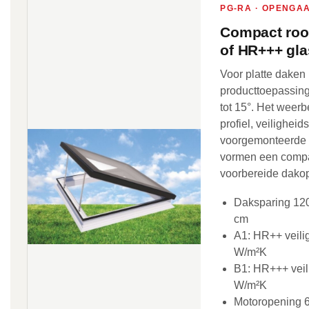
PG-RA · OPENGA
Compact roo
of HR+++ gla
Voor platte daken
producttoepassing 
tot 15°. Het weerb
profiel, veiligheid
voorgemonteerde 
vormen een comp
voorbereide dakop
Daksparing 120
cm
A1: HR++ veili
W/m²K
B1: HR+++ veil
W/m²K
Motoropening 