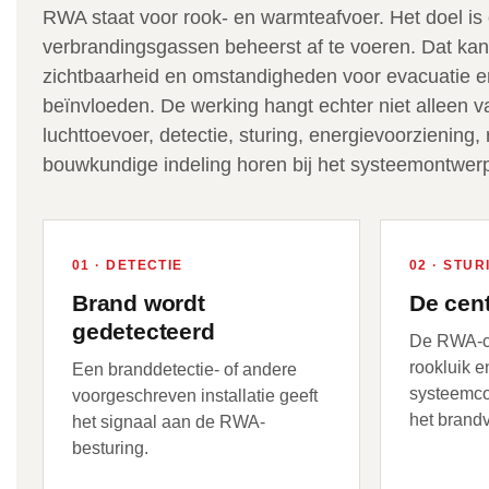
RWA staat voor rook- en warmteafvoer. Het doel is
verbrandingsgassen beheerst af te voeren. Dat kan
zichtbaarheid en omstandigheden voor evacuatie en
beïnvloeden. De werking hangt echter niet alleen va
luchttoevoer, detectie, sturing, energievoorziening
bouwkundige indeling horen bij het systeemontwer
01 · DETECTIE
02 · STUR
Brand wordt
De cent
gedetecteerd
De RWA-ce
rookluik 
Een branddetectie- of andere
systeemc
voorgeschreven installatie geeft
het brand
het signaal aan de RWA-
besturing.