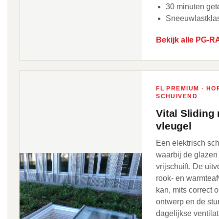
30 minuten gete
Sneeuwlastkla
Bekijk alle PG-R
FL PREMIUM · HO
SCHUIVEND
Vital Sliding
vleugel
Een elektrisch sc
waarbij de glazen
vrijschuift. De ui
rook- en warmteaf
kan, mits correct
ontwerp en de stu
dagelijkse ventila