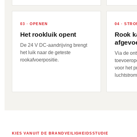
03 · OPENEN
04 · STR
Het rookluik opent
Rook k
afgevo
De 24 V DC-aandrijving brengt
het luik naar de geteste
Via de on
rookafvoerpositie.
toevoerop
voor het p
luchtstrom
KIES VANUIT DE BRANDVEILIGHEIDSSTUDIE