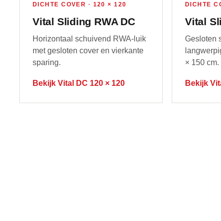
DICHTE COVER · 120 × 120
DICHTE CO
Vital Sliding RWA DC
Vital S
Horizontaal schuivend RWA-luik
Gesloten s
met gesloten cover en vierkante
langwerpi
sparing.
× 150 cm.
Bekijk Vital DC 120 × 120
Bekijk Vi