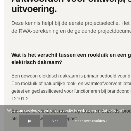
uitvoering.
Deze kennis helpt bij de eerste projectselectie. He
de RWA-berekening en de geldende projectdocumen
Wat is het verschil tussen een rookluik en een
elektrisch dakraam?
Een gewoon elektrisch dakraam is primair bedoeld voor dag
Een rookluik of natuurlijke rook- en warmteafvoerventilator
getest en geclassificeerd voor functioneren bij brandcon
12101-2.
Wij slaan cookies op om onze website te verbeteren. Is dat akkoord?
Een regulier elektrisch raam mag daarom niet zonder produ
als RWA-luik worden toegepast.
Ja
Nee
Meer over cookies »