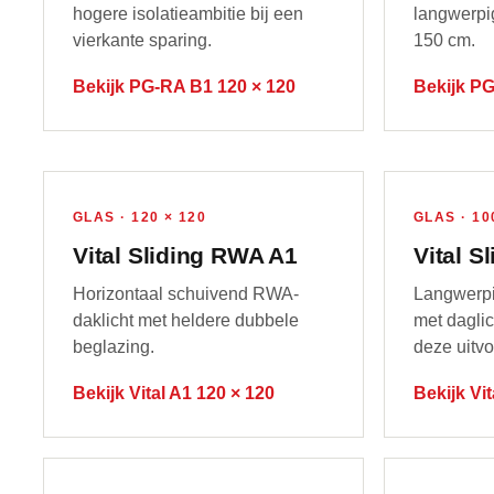
hogere isolatieambitie bij een
langwerpi
vierkante sparing.
150 cm.
Bekijk PG-RA B1 120 × 120
Bekijk PG
GLAS · 120 × 120
GLAS · 10
Vital Sliding RWA A1
Vital S
Horizontaal schuivend RWA-
Langwerpi
daklicht met heldere dubbele
met dagli
beglazing.
deze uitvo
Bekijk Vital A1 120 × 120
Bekijk Vi