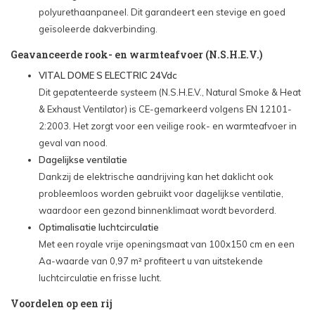
polyurethaanpaneel. Dit garandeert een stevige en goed
geïsoleerde dakverbinding.
Geavanceerde rook- en warmteafvoer (N.S.H.E.V.)
VITAL DOME S ELECTRIC 24Vdc
Dit gepatenteerde systeem (N.S.H.E.V., Natural Smoke & Heat
& Exhaust Ventilator) is CE-gemarkeerd volgens EN 12101-
2:2003. Het zorgt voor een veilige rook- en warmteafvoer in
geval van nood.
Dagelijkse ventilatie
Dankzij de elektrische aandrijving kan het daklicht ook
probleemloos worden gebruikt voor dagelijkse ventilatie,
waardoor een gezond binnenklimaat wordt bevorderd.
Optimalisatie luchtcirculatie
Met een royale vrije openingsmaat van 100x150 cm en een
Aa-waarde van 0,97 m² profiteert u van uitstekende
luchtcirculatie en frisse lucht.
Voordelen op een rij