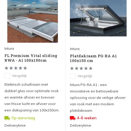
Intura
Intura
FL Premium Vital sliding
Platdakraam PG-RA A1
RWA - A1 100x150cm
100x150 cm
Vergelijk
Vergelijk
Elektrisch schuifraam met
Intura PG-RA A1 ; een
dubbel glas voor optimale rook
innovatieve en betrouwbare
en warmte afvoer en toevoer
oplossing voor de veilige afvoer
van frisse lucht en afvoer voor
van rook met een modern
een daksparing van 100x150cm.
platdakraam.
Op aanvraag
4-6 weken
Deliverytime
Deliverytime