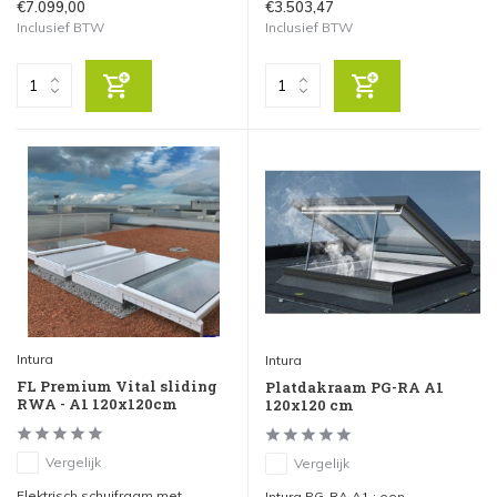
€7.099,00
€3.503,47
Inclusief BTW
Inclusief BTW
Intura
Intura
FL Premium Vital sliding
Platdakraam PG-RA A1
RWA - A1 120x120cm
120x120 cm
Vergelijk
Vergelijk
Elektrisch schuifraam met
Intura PG-RA A1 ; een