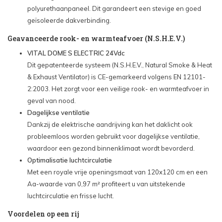
polyurethaanpaneel. Dit garandeert een stevige en goed
geïsoleerde dakverbinding.
Geavanceerde rook- en warmteafvoer (N.S.H.E.V.)
VITAL DOME S ELECTRIC 24Vdc
Dit gepatenteerde systeem (N.S.H.E.V., Natural Smoke & Heat
& Exhaust Ventilator) is CE-gemarkeerd volgens EN 12101-
2:2003. Het zorgt voor een veilige rook- en warmteafvoer in
geval van nood.
Dagelijkse ventilatie
Dankzij de elektrische aandrijving kan het daklicht ook
probleemloos worden gebruikt voor dagelijkse ventilatie,
waardoor een gezond binnenklimaat wordt bevorderd.
Optimalisatie luchtcirculatie
Met een royale vrije openingsmaat van 120x120 cm en een
Aa-waarde van 0,97 m² profiteert u van uitstekende
luchtcirculatie en frisse lucht.
Voordelen op een rij