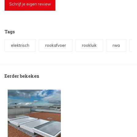
Schrijf je eigen review
Tags
elektrisch
rookafvoer
rookluik
rwa
Eerder bekeken