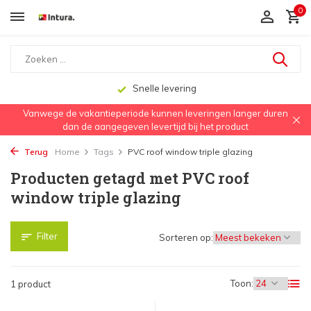
0
Snelle levering
Vanwege de vakantieperiode kunnen leveringen langer duren
dan de aangegeven levertijd bij het product
Terug
Home
Tags
PVC roof window triple glazing
Producten getagd met PVC roof
window triple glazing
Filter
Sorteren op:
Toon:
1 product