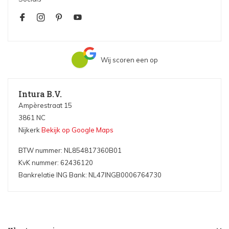
Wij scoren een
op
Intura B.V.
Ampèrestraat 15
3861 NC
Nijkerk
Bekijk op Google Maps
BTW nummer: NL854817360B01
KvK nummer: 62436120
Bankrelatie ING Bank: NL47INGB0006764730