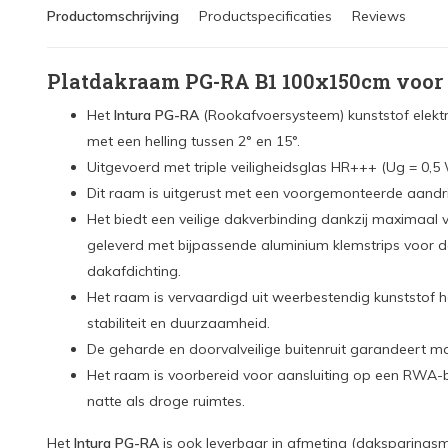
Productomschrijving
Productspecificaties
Reviews
Platdakraam PG-RA B1 100x150cm voor
Het
Intura PG-RA
(Rookafvoersysteem) kunststof elekt
met een helling tussen 2° en 15°.
Uitgevoerd met triple veiligheidsglas HR+++ (Ug = 0,5
Dit raam is uitgerust met een voorgemonteerde aandri
Het biedt een veilige dakverbinding dankzij maximaa
geleverd met bijpassende aluminium klemstrips voor 
dakafdichting.
Het raam is vervaardigd uit weerbestendig kunststof h
stabiliteit en duurzaamheid.
De geharde en doorvalveilige buitenruit garandeert ma
Het raam is voorbereid voor aansluiting op een RWA-be
natte als droge ruimtes.
Het
Intura PG-RA
is ook leverbaar in afmeting (daksparingsm