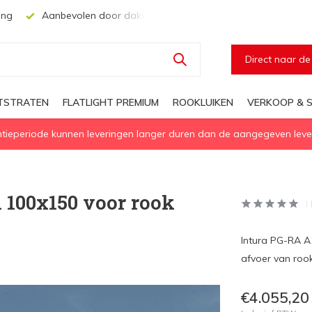
ing
Aanbevolen door dakwerkers, aannemers en architecten
Direct naar d
HTSTRATEN
FLATLIGHT PREMIUM
ROOKLUIKEN
VERKOOP & S
eperiode kunnen leveringen langer duren dan de aangegeven levert
 100x150 voor rook
Intura PG-RA A1
afvoer van roo
€4.055,20