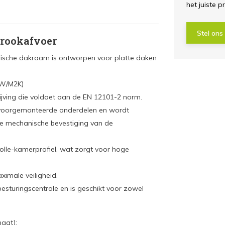
het juiste p
Stel ons
 rookafvoer
rische dakraam is ontworpen voor platte daken
 W/M2K)
jving die voldoet aan de EN 12101-2 norm.
l voorgemonteerde onderdelen en wordt
de mechanische bevestiging van de
olle-kamerprofiel, wat zorgt voor hoge
ximale veiligheid.
sturingscentrale en is geschikt voor zowel
aat):