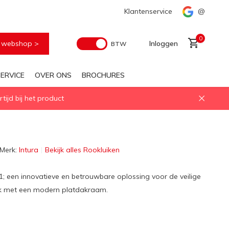
Voor elke geïsoleerd daglichtoplossing
Klantenservice
Snelle levering
@
0
e webshop >
Inloggen
BTW
ERVICE
OVER ONS
BROCHURES
ijd bij het product
Account aanmaken
Merk:
Intura
Bekijk alles Rookluiken
; een innovatieve en betrouwbare oplossing voor de veilige
k met een modern platdakraam.