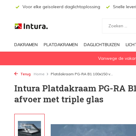
ecten
Voor elke geïsoleerd daglichtoplossing
Snelle lever
DAKRAMEN
PLATDAKRAMEN
DAGLICHTBUIZEN
LIC
Vanwege de vakanti
Terug
Home
Platdakraam PG-RA B1 100x150 v...
Intura Platdakraam PG-RA B1
afvoer met triple glas