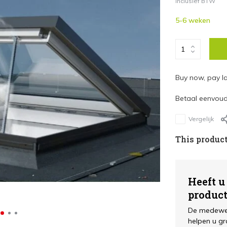
Inclusief BTW
5-6 weken
Buy now, pay la
Betaal eenvoudi
Vergelijk
This product
Heeft u
produc
De medewer
helpen u gr