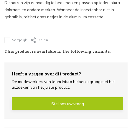
De horren zijn eenvoudig te bedienen en passen op ieder Intura
Maat: 78x140cm - €214,48
dakraam en
andere merken
. Wanneer de insectenhor niet in
gebruik is, rolt het gaas netjes in de aluminium cassette.
Maat: 94x118cm - €228,46
Maat: 94x140cm - €228,46
Vergelijk
Delen
Maat: 114x118cm - €238,14
This product is available in the following variants:
Maat: 114x140cm - €238,14
Heeft u vragen over dit product?
Maat: 134x98cm - €238,14
De medewerkers van team Intura helpen u graag met het
uitzoeken van het juiste product.
Maat: 78x160cm - €214,48
Stel ons uw vraag
Maat: 94x160cm - €228,46