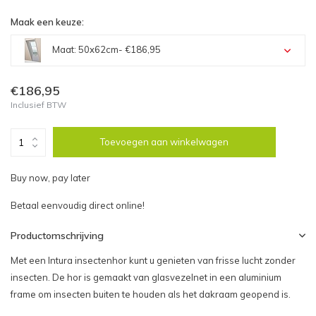
Maak een keuze:
Maat: 50x62cm
- €186,95
Maat: 50x62cm - €186,95
€186,95
Inclusief BTW
Maat: 55x78cm - €186,95
Toevoegen aan winkelwagen
Maat: 55x98cm - €186,95
Buy now, pay later
Maat: 66x98cm - €204,80
Betaal eenvoudig direct online!
Maat: 66x118cm - €204,80
Productomschrijving
Maat: 78x98cm - €214,48
Met een Intura insectenhor kunt u genieten van frisse lucht zonder
insecten. De hor is gemaakt van glasvezelnet in een aluminium
frame om insecten buiten te houden als het dakraam geopend is.
Maat: 78x118cm - €214,48