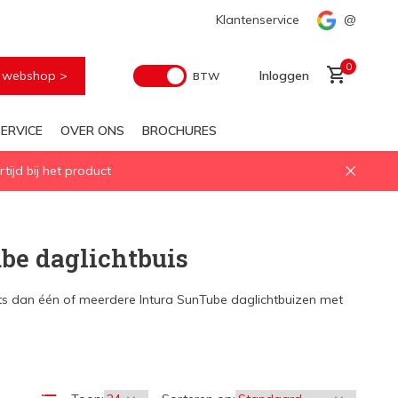
Snelle levering
Klantenservice
@
0
e webshop >
Inloggen
BTW
ERVICE
OVER ONS
BROCHURES
ijd bij het product
Account aanmaken
be daglichtbuis
aats dan één of meerdere Intura SunTube daglichtbuizen met