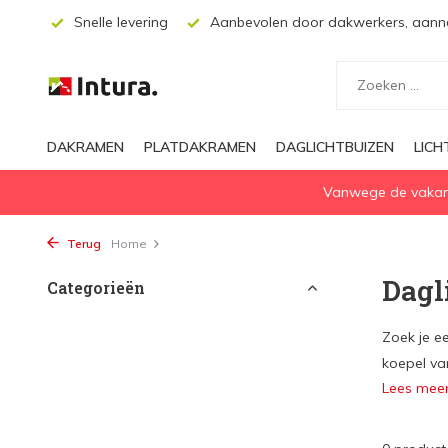
ssing
Snelle levering
Aanbevolen door dakwerkers, aanne
DAKRAMEN
PLATDAKRAMEN
DAGLICHTBUIZEN
LIC
Vanwege de vakanti
Terug
Home
Dagl
Categorieën
Zoek je e
koepel van
Lees mee