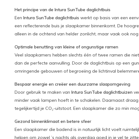
Het principe van de Intura SunTube daglichtbuis
Een
Intura SunTube daglichtbuis
werkt op basis van een eenvo
een reflecterende buis je slaapkamer binnenkomt. De hoogref
alleen in de ochtend van helder zonlicht, maar vaak ook nog i
Optimale benutting van kleine of ongunstige ramen
Veel slaapkamers hebben slechts één of twee ramen die niet 
dan de perfecte aanvulling. Door de daglichtbuis op een gunst
omringende gebouwen of begroeiing de lichtinval belemmeren.
Bespaar energie en creëer een duurzame slaapomgeving
Door gebruik te maken van
Intura SunTube daglichtbuizen
ver
minder vaak lampen hoeft in te schakelen. Daarnaast draag je
tegelijkertijd je CO₂-uitstoot. Een slaapkamer die zo min mo
Gezond binnenklimaat en betere sfeer
Een slaapkamer die badend is in natuurlijk licht voelt ruimt
helpen om zowel ’s nachts als overdag goed in je vel te zitten