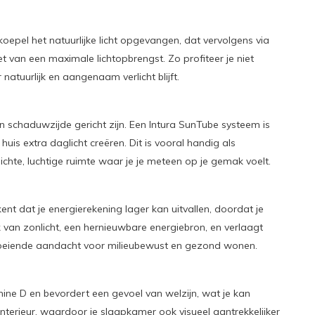
epel het natuurlijke licht opgevangen, dat vervolgens via
t van een maximale lichtopbrengst. Zo profiteer je niet
atuurlijk en aangenaam verlicht blijft.
 schaduwzijde gericht zijn. Een Intura SunTube systeem is
uis extra daglicht creëren. Dit is vooral handig als
hte, luchtige ruimte waar je je meteen op je gemak voelt.
ent dat je energierekening lager kan uitvallen, doordat je
 van zonlicht, een hernieuwbare energiebron, en verlaagt
de groeiende aandacht voor milieubewust en gezond wonen.
amine D en bevordert een gevoel van welzijn, wat je kan
 interieur, waardoor je slaapkamer ook visueel aantrekkelijker