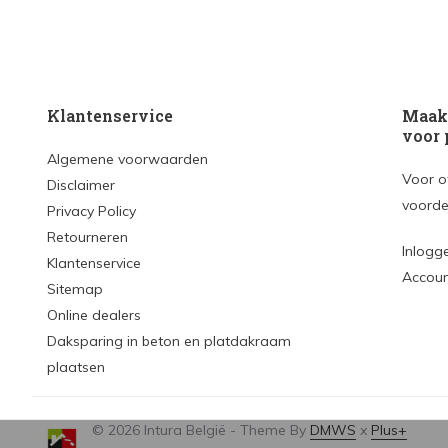
Klantenservice
Maak 
voor 
Algemene voorwaarden
Voor o
Disclaimer
voorde
Privacy Policy
Retourneren
Inlogg
Klantenservice
Accou
Sitemap
Online dealers
Daksparing in beton en platdakraam
plaatsen
© 2026 Intura België - Theme By
DMWS
x
Plus+