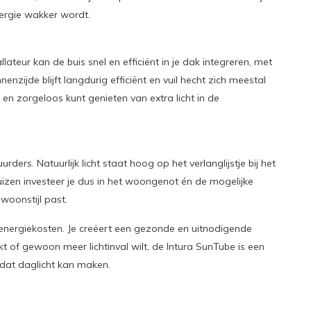
ergie wakker wordt.
ateur kan de buis snel en efficiënt in je dak integreren, met
zijde blijft langdurig efficiënt en vuil hecht zich meestal
en zorgeloos kunt genieten van extra licht in de
ers. Natuurlijk licht staat hoog op het verlanglijstje bij het
zen investeer je dus in het woongenot én de mogelijke
woonstijl past.
energiekosten. Je creëert een gezonde en uitnodigende
 of gewoon meer lichtinval wilt, de Intura SunTube is een
 dat daglicht kan maken.