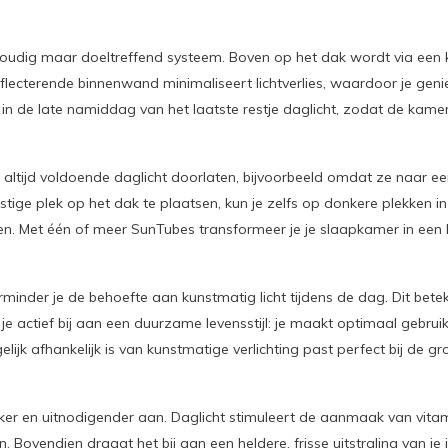
udig maar doeltreffend systeem. Boven op het dak wordt via een ko
lecterende binnenwand minimaliseert lichtverlies, waardoor je genie
n de late namiddag van het laatste restje daglicht, zodat de kamer n
altijd voldoende daglicht doorlaten, bijvoorbeeld omdat ze naar een
ige plek op het dak te plaatsen, kun je zelfs op donkere plekken in h
 Met één of meer SunTubes transformeer je je slaapkamer in een lic
minder je de behoefte aan kunstmatig licht tijdens de dag. Dit betek
 actief bij aan een duurzame levensstijl: je maakt optimaal gebruik
gelijk afhankelijk is van kunstmatige verlichting past perfect bij 
elijker en uitnodigender aan. Daglicht stimuleert de aanmaak van vit
. Bovendien draagt het bij aan een heldere, frisse uitstraling van je