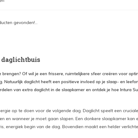
en
ucten gevonden!...
 daglichtbuis
e brengen? Of wil je een frissere, ruimtelijkere sfeer creëren voor opt
 Natuurlijk daglicht heeft een positieve invloed op je slaap- en le
 voordelen van extra daglicht in de slaapkamer en ontdek je hoe Intur
ie op te doen voor de volgende dag. Daglicht speelt een cruciale rol
en en wanneer je moet gaan slapen. Een donkere slaapkamer kan ervo
fris, energiek begin van de dag. Bovendien maakt een helder verlich