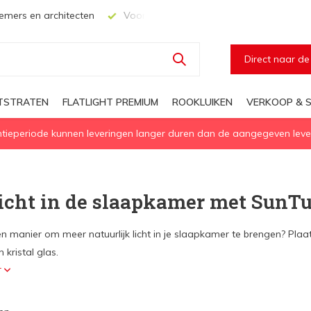
mers en architecten
Voor elke geïsoleerd daglichtoplossing
Direct naar d
HTSTRATEN
FLATLIGHT PREMIUM
ROOKLUIKEN
VERKOOP & S
eperiode kunnen leveringen langer duren dan de aangegeven levert
icht in de slaapkamer met SunTu
en manier om meer natuurlijk licht in je slaapkamer te brengen? Pl
 kristal glas.
r