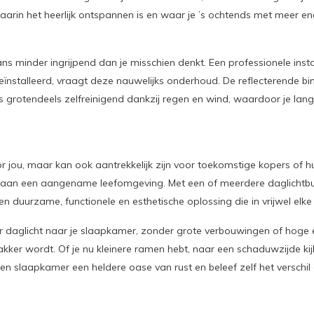
rin het heerlijk ontspannen is en waar je ’s ochtends met meer en
 minder ingrijpend dan je misschien denkt. Een professionele install
nstalleerd, vraagt deze nauwelijks onderhoud. De reflecterende binnen
s grotendeels zelfreinigend dankzij regen en wind, waardoor je lang 
jou, maar kan ook aantrekkelijk zijn voor toekomstige kopers of huurd
 aan een aangename leefomgeving. Met een of meerdere daglichtbui
duurzame, functionele en esthetische oplossing die in vrijwel elke 
 daglicht naar je slaapkamer, zonder grote verbouwingen of hoge 
er wordt. Of je nu kleinere ramen hebt, naar een schaduwzijde kijkt
en slaapkamer een heldere oase van rust en beleef zelf het verschil