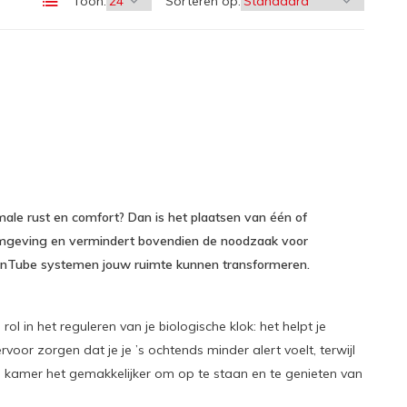
Toon:
Sorteren op:
imale rust en comfort? Dan is het plaatsen van één of
efomgeving en vermindert bovendien de noodzaak voor
a SunTube systemen jouw ruimte kunnen transformeren.
 in het reguleren van je biologische klok: het helpt je
or zorgen dat je je ’s ochtends minder alert voelt, terwijl
te kamer het gemakkelijker om op te staan en te genieten van