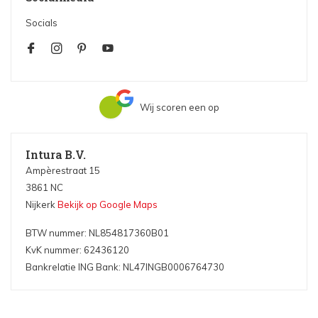
Socials
Wij scoren een
op
Intura B.V.
Ampèrestraat 15
3861 NC
Nijkerk
Bekijk op Google Maps
BTW nummer: NL854817360B01
KvK nummer: 62436120
Bankrelatie ING Bank: NL47INGB0006764730