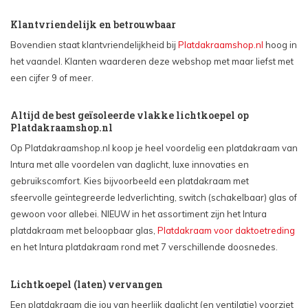
Klantvriendelijk en betrouwbaar
Bovendien staat klantvriendelijkheid bij
Platdakraamshop.nl
hoog in
het vaandel. Klanten waarderen deze webshop met maar liefst met
een cijfer 9 of meer.
Altijd de best geïsoleerde vlakke lichtkoepel op
Platdakraamshop.nl
Op Platdakraamshop.nl koop je heel voordelig een platdakraam van
Intura met alle voordelen van daglicht, luxe innovaties en
gebruikscomfort. Kies bijvoorbeeld een platdakraam met
sfeervolle geïntegreerde ledverlichting, switch (schakelbaar) glas of
gewoon voor allebei. NIEUW in het assortiment zijn het Intura
platdakraam met beloopbaar glas,
Platdakraam voor daktoetreding
en het Intura platdakraam rond met 7 verschillende doosnedes.
Lichtkoepel (laten) vervangen
Een platdakraam die jou van heerlijk daglicht (en ventilatie) voorziet