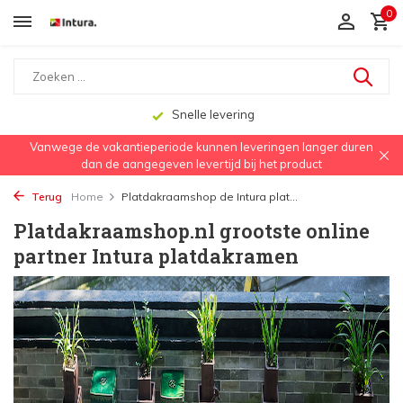
0
Snelle levering
Vanwege de vakantieperiode kunnen leveringen langer duren
dan de aangegeven levertijd bij het product
Terug
Home
Platdakraamshop de Intura plat...
Platdakraamshop.nl grootste online
partner Intura platdakramen