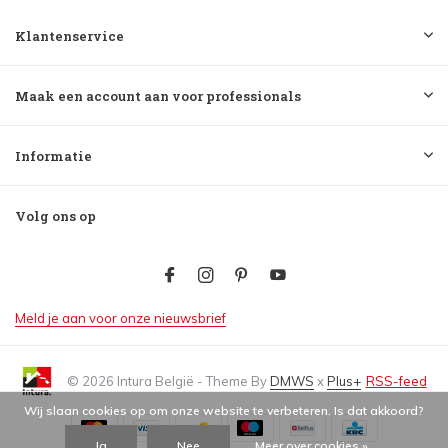
Klantenservice
Maak een account aan voor professionals
Informatie
Volg ons op
Meld je aan voor onze nieuwsbrief
© 2026 Intura België - Theme By
DMWS
x
Plus+
RSS-feed
Wij slaan cookies op om onze website te verbeteren. Is dat akkoord?
Ja
Nee
Meer over cookies »