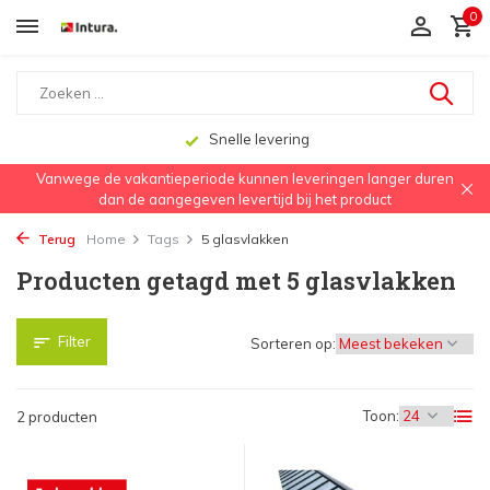
0
Snelle levering
Vanwege de vakantieperiode kunnen leveringen langer duren
dan de aangegeven levertijd bij het product
Terug
Home
Tags
5 glasvlakken
Producten getagd met 5 glasvlakken
Filter
Sorteren op:
Toon:
2 producten