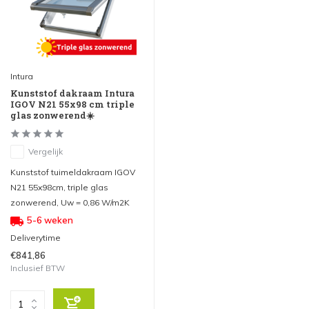
Intura
Kunststof dakraam Intura
IGOV N21 55x98 cm triple
glas zonwerend☀️
Vergelijk
Kunststof tuimeldakraam IGOV
N21 55x98cm, triple glas
zonwerend, Uw = 0,86 W/m2K
5-6 weken
Deliverytime
€841,86
Inclusief BTW