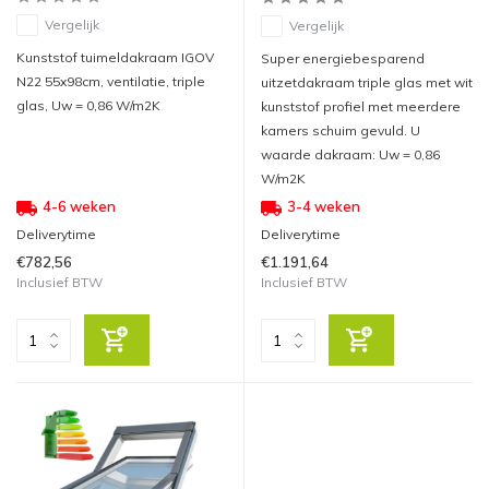
Vergelijk
Vergelijk
Kunststof tuimeldakraam IGOV
Super energiebesparend
N22 55x98cm, ventilatie, triple
uitzetdakraam triple glas met wit
glas, Uw = 0,86 W/m2K
kunststof profiel met meerdere
kamers schuim gevuld. U
waarde dakraam: Uw = 0,86
W/m2K
4-6 weken
3-4 weken
Deliverytime
Deliverytime
€782,56
€1.191,64
Inclusief BTW
Inclusief BTW