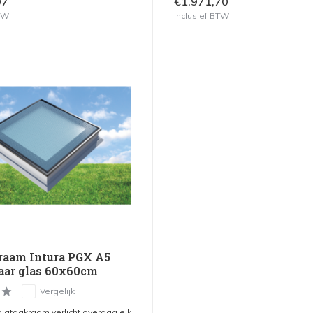
07
€1.971,70
BTW
Inclusief BTW
raam Intura PGX A5
aar glas 60x60cm
Vergelijk
platdakraam verlicht overdag elk