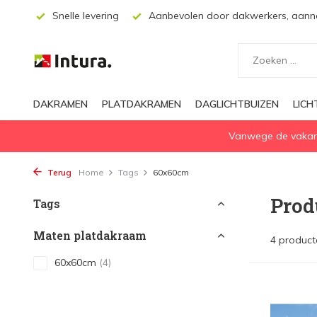
ssing
Snelle levering
Aanbevolen door dakwerkers, aanne
DAKRAMEN
PLATDAKRAMEN
DAGLICHTBUIZEN
LIC
Vanwege de vakanti
Terug
Home
Tags
60x60cm
Prod
Tags
Maten platdakraam
4 product
60x60cm
(4)