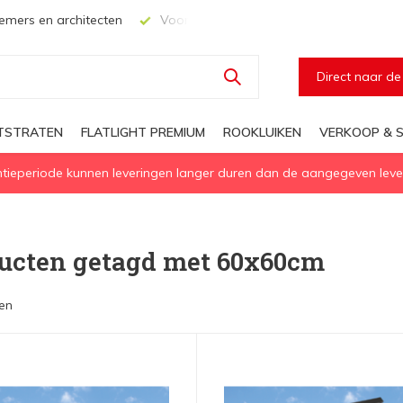
mers en architecten
Voor elke geïsoleerd daglichtoplossing
Direct naar d
HTSTRATEN
FLATLIGHT PREMIUM
ROOKLUIKEN
VERKOOP & S
eperiode kunnen leveringen langer duren dan de aangegeven levert
ucten getagd met 60x60cm
en