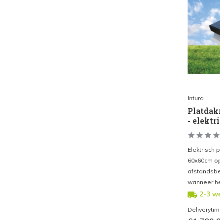
Intura
Platda
- elektr
Elektrisch
60x60cm op
afstandsbe
wanneer he
2-3 w
Deliveryti