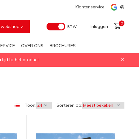
Snelle levering
Klantenservice
@
0
e webshop >
Inloggen
BTW
ERVICE
OVER ONS
BROCHURES
ijd bij het product
Account aanmaken
Toon:
Sorteren op: