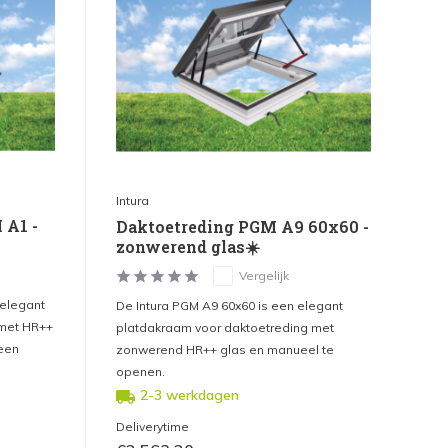
Intura
 A1 -
Daktoetreding PGM A9 60x60 -
zonwerend glas☀️
Vergelijk
 elegant
De Intura PGM A9 60x60 is een elegant
 met HR++
platdakraam voor daktoetreding met
een
zonwerend HR++ glas en manueel te
openen.
2-3 werkdagen
Deliverytime