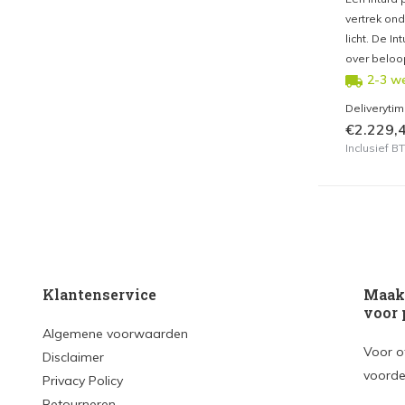
vertrek ond
licht. De I
over beloo
2-3 w
Deliveryti
€2.229,
Inclusief 
Klantenservice
Maak 
voor 
Algemene voorwaarden
Voor o
Disclaimer
voorde
Privacy Policy
Retourneren