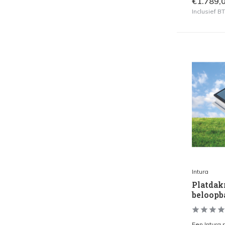
€1.789,
Inclusief 
Intura
Platdak
beloopb
Een Intura 