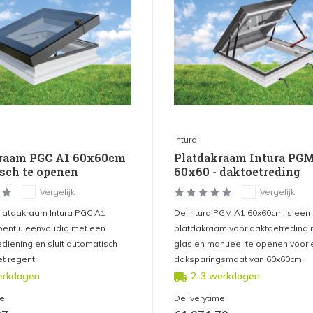
Intura
kraam PGC A1 60x60cm
Platdakraam Intura PGM
isch te openen
60x60 - daktoetreding
Vergelijk
Vergelijk
 platdakraam Intura PGC A1
De Intura PGM A1 60x60cm is een
ent u eenvoudig met een
platdakraam voor daktoetreding
diening en sluit automatisch
glas en manueel te openen voor 
t regent.
daksparingsmaat van 60x60cm.
erkdagen
2-3 werkdagen
me
Deliverytime