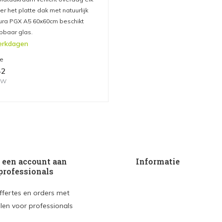
er het platte dak met natuurlijk
ntura PGX A5 60x60cm beschikt
pbaar glas.
erkdagen
me
42
BTW
een account aan
Informatie
professionals
ffertes en orders met
len voor professionals