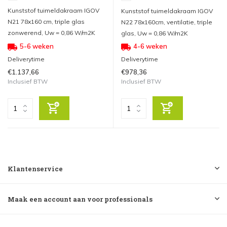
Kunststof tuimeldakraam IGOV
Kunststof tuimeldakraam IGOV
N21 78x160 cm, triple glas
N22 78x160cm, ventilatie, triple
zonwerend, Uw = 0,86 W/m2K
glas, Uw = 0,86 W/m2K
5-6 weken
4-6 weken
Deliverytime
Deliverytime
€1.137,66
€978,36
Inclusief BTW
Inclusief BTW
Klantenservice
Maak een account aan voor professionals