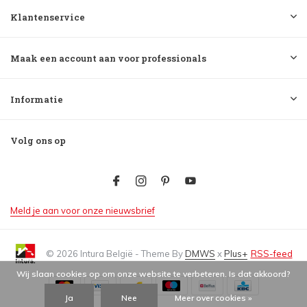
Klantenservice
Maak een account aan voor professionals
Informatie
Volg ons op
Meld je aan voor onze nieuwsbrief
© 2026 Intura België - Theme By
DMWS
x
Plus+
RSS-feed
Wij slaan cookies op om onze website te verbeteren. Is dat akkoord?
Ja
Nee
Meer over cookies »