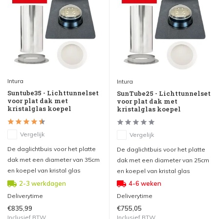
Intura
Intura
Suntube35 - Lichttunnelset
SunTube25 - Lichttunnelset
voor plat dak met
voor plat dak met
kristalglas koepel
kristalglas koepel
Vergelijk
Vergelijk
De daglichtbuis voor het platte
De daglichtbuis voor het platte
dak met een diameter van 35cm
dak met een diameter van 25cm
en koepel van kristal glas
en koepel van kristal glas
2-3 werkdagen
4-6 weken
Deliverytime
Deliverytime
€835,99
€755,05
Inclusief BTW
Inclusief BTW