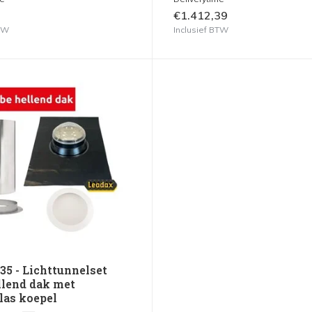
€1.412,39
BTW
Inclusief BTW
35 - Lichttunnelset
llend dak met
las koepel