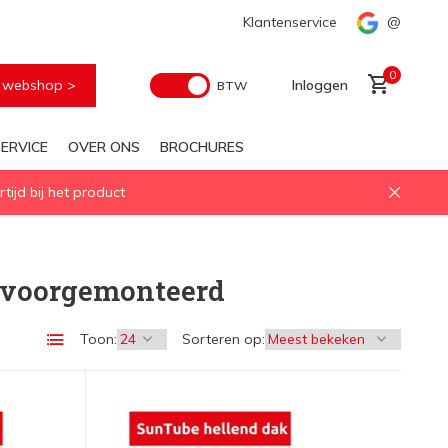
ng
Klantenservice
@
0
e webshop >
Inloggen
BTW
ERVICE
OVER ONS
BROCHURES
ijd bij het product
Account aanmaken
 voorgemonteerd
Toon:
Sorteren op: