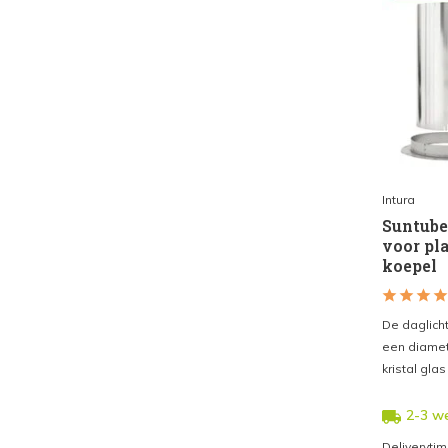
Intura
Suntube
voor pla
koepel
De daglicht
een diamet
kristal glas
2-3 w
Deliveryti