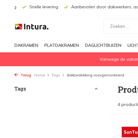
plossing
Snelle levering
Aanbevolen door dakwerkers, aa
DAKRAMEN
PLATDAKRAMEN
DAGLICHTBUIZEN
LIC
Vanwege de vakanti
Terug
Home
Tags
dakbedekking voorgemonteerd
Prod
Tags
4 product