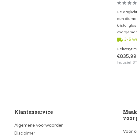
De daglich
een diamet
kristal gla
voorgemont
3-5 w
Deliveryti
€835,99
Inclusief 
Klantenservice
Maak 
voor 
Algemene voorwaarden
Voor o
Disclaimer