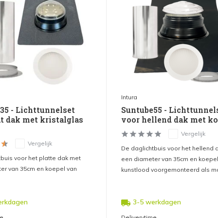
Intura
35 - Lichttunnelset
Suntube55 - Lichttunnel
t dak met kristalglas
voor hellend dak met ko
Vergelijk
Vergelijk
De daglichtbuis voor het hellend 
buis voor het platte dak met
een diameter van 35cm en koepe
er van 35cm en koepel van
kunstlood voorgemonteerd als m
erkdagen
3-5 werkdagen
me
Deliverytime