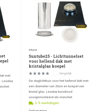
Intura
set
Suntube25 - Lichttunnelset
epel
voor hellend dak met
kristalglas koepel
Vergelijk
dak met
De daglichtbuis voor het hellend dak met
l. Leadax
een diameter van 25cm en koepel van
anchet.
kristal glas. Leadax kunstlood
voorgemonteerd als manchet.
3-5 werkdagen
Deliverytime