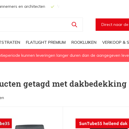
nnemers en architecten
Voor elke geïsoleerd daglichtoplossi
Direct naar d
HTSTRATEN
FLATLIGHT PREMIUM
ROOKLUIKEN
VERKOOP & S
eperiode kunnen leveringen langer duren dan de aangegeven levert
ucten getagd met dakbedekking
en