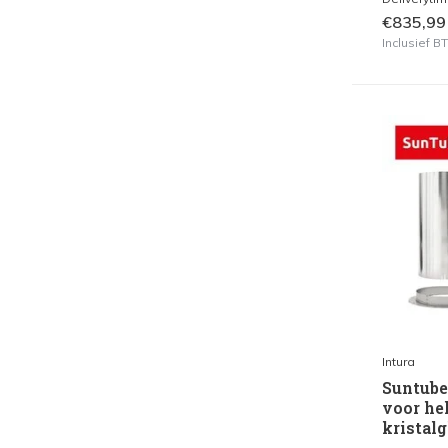
€835,99
Inclusief 
Intura
Suntube
voor he
kristalg