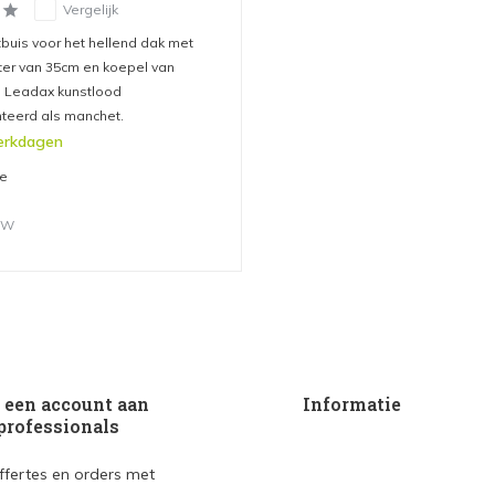
Vergelijk
tbuis voor het hellend dak met
er van 35cm en koepel van
s. Leadax kunstlood
eerd als manchet.
erkdagen
me
BTW
een account aan
Informatie
professionals
ffertes en orders met