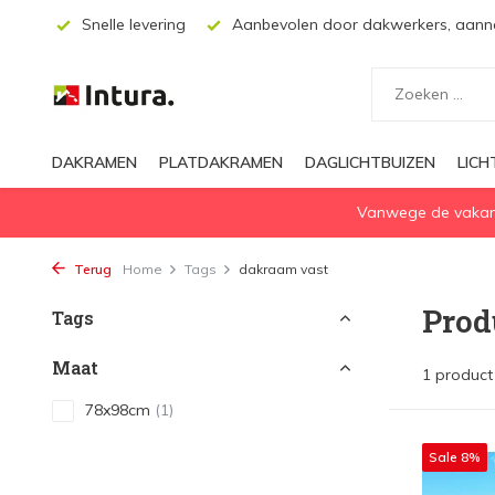
ssing
Snelle levering
Aanbevolen door dakwerkers, aanne
DAKRAMEN
PLATDAKRAMEN
DAGLICHTBUIZEN
LIC
Vanwege de vakanti
Terug
Home
Tags
dakraam vast
Prod
Tags
Maat
1 product
78x98cm
(1)
Sale 8%