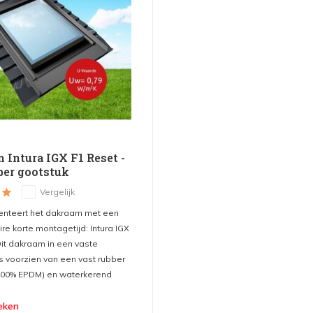
 Intura IGX F1 Reset -
ber gootstuk
Vergelijk
senteert het dakraam met een
ire korte montagetijd: Intura IGX
Dit dakraam in een vaste
is voorzien van een vast rubber
100% EPDM) en waterkerend
eken