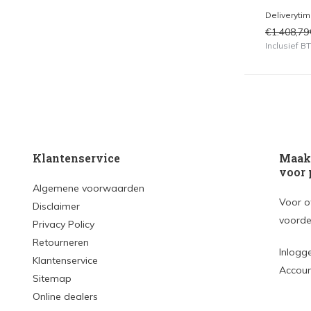
Deliveryti
€1.408,79
Inclusief 
Klantenservice
Maak 
voor 
Algemene voorwaarden
Voor o
Disclaimer
voorde
Privacy Policy
Retourneren
Inlogg
Klantenservice
Accou
Sitemap
Online dealers