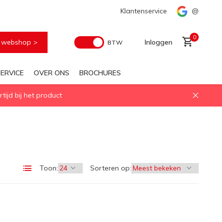
Snelle levering
Klantenservice
@
0
e webshop >
Inloggen
BTW
ERVICE
OVER ONS
BROCHURES
ijd bij het product
Account aanmaken
Toon:
Sorteren op: