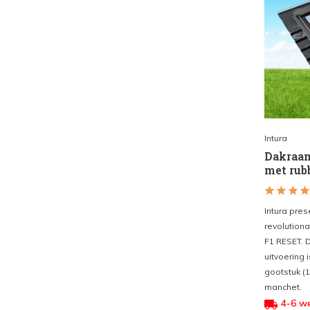
Intura
Dakraam
met rub
Intura pre
revolutiona
F1 RESET. 
uitvoering 
gootstuk (
manchet.
4-6 w