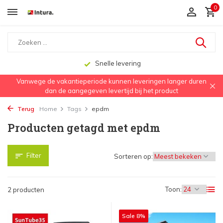
0
Snelle levering
Vanwege de vakantieperiode kunnen leveringen langer duren
dan de aangegeven levertijd bij het product
Terug
Home
Tags
epdm
Producten getagd met epdm
Filter
Sorteren op:
Toon:
2 producten
Sale 8%