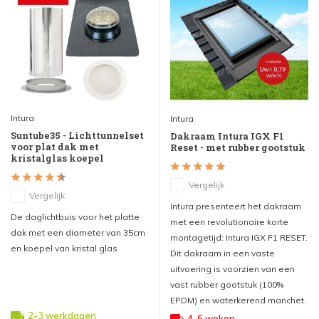
Intura
Intura
Suntube35 - Lichttunnelset
Dakraam Intura IGX F1
voor plat dak met
Reset - met rubber gootstuk
kristalglas koepel
Vergelijk
Vergelijk
Intura presenteert het dakraam
De daglichtbuis voor het platte
met een revolutionaire korte
dak met een diameter van 35cm
montagetijd: Intura IGX F1 RESET.
en koepel van kristal glas
Dit dakraam in een vaste
uitvoering is voorzien van een
vast rubber gootstuk (100%
EPDM) en waterkerend manchet.
2-3 werkdagen
4-6 weken