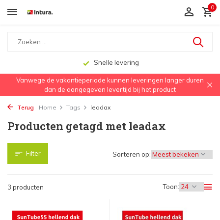
0
Snelle levering
Vanwege de vakantieperiode kunnen leveringen langer duren
dan de aangegeven levertijd bij het product
Terug
Home
Tags
leadax
Producten getagd met leadax
Filter
Sorteren op:
Toon:
3 producten