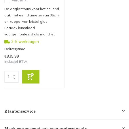
Vergelijk
De daglichtbuis voor het hellend
dak met een diameter van 35cm
en koepel van kristal glas.
Leadax kunstlood
voorgemonteerd als manchet.
3-5 werkdagen
Deliverytime
€835,99
Inclusief BTW
Klantenservice
Maak een account aan voor professionals