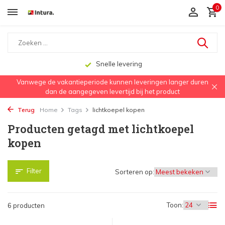
0
Snelle levering
Vanwege de vakantieperiode kunnen leveringen langer duren
dan de aangegeven levertijd bij het product
Terug
Home
Tags
lichtkoepel kopen
Producten getagd met lichtkoepel
kopen
Filter
Sorteren op:
Toon:
6 producten