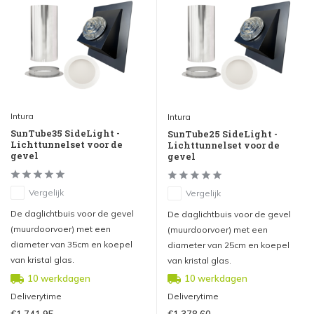
Intura
Intura
SunTube35 SideLight -
SunTube25 SideLight -
Lichttunnelset voor de
Lichttunnelset voor de
gevel
gevel
Vergelijk
Vergelijk
De daglichtbuis voor de gevel
De daglichtbuis voor de gevel
(muurdoorvoer) met een
(muurdoorvoer) met een
diameter van 35cm en koepel
diameter van 25cm en koepel
van kristal glas.
van kristal glas.
10 werkdagen
10 werkdagen
Deliverytime
Deliverytime
€1.741,95
€1.378,60