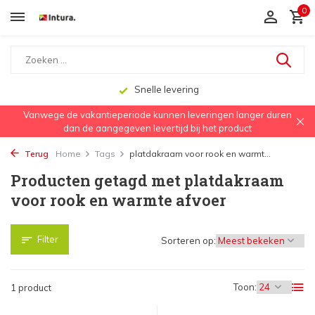
0
Snelle levering
Vanwege de vakantieperiode kunnen leveringen langer duren
dan de aangegeven levertijd bij het product
Terug
Home
Tags
platdakraam voor rook en warmt...
Producten getagd met platdakraam
voor rook en warmte afvoer
Filter
Sorteren op:
Toon:
1 product