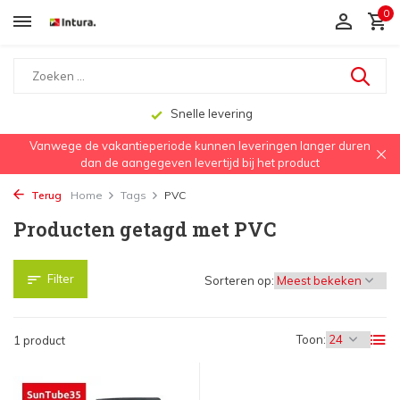
0
Snelle levering
Vanwege de vakantieperiode kunnen leveringen langer duren
dan de aangegeven levertijd bij het product
Terug
Home
Tags
PVC
Producten getagd met PVC
Filter
Sorteren op:
Toon:
1 product