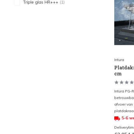
Triple glas HR+++
(1)
Intura
Platdak
cm
Intura PG-R
betrouwbar
afvoer van
platdakraa
5-6 w
Deliveryti