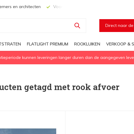
mers en architecten
Voor elke geïsoleerd daglichtoplossing
Direct naar d
HTSTRATEN
FLATLIGHT PREMIUM
ROOKLUIKEN
VERKOOP & S
eperiode kunnen leveringen langer duren dan de aangegeven levert
ucten getagd met rook afvoer