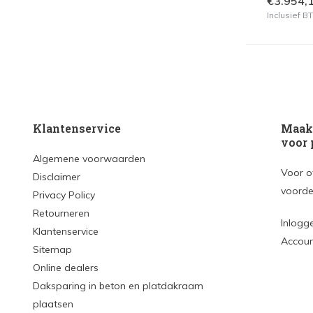
€3.954,
Inclusief 
Klantenservice
Maak 
voor 
Algemene voorwaarden
Voor o
Disclaimer
voorde
Privacy Policy
Retourneren
Inlogg
Klantenservice
Accou
Sitemap
Online dealers
Daksparing in beton en platdakraam
plaatsen