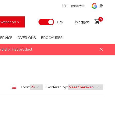
Snelle levering
Klantenservice
@
0
e webshop >
Inloggen
BTW
ERVICE
OVER ONS
BROCHURES
ijd bij het product
Account aanmaken
Toon:
Sorteren op: