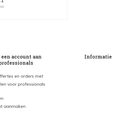
11
BTW
een account aan
Informatie
professionals
ffertes en orders met
len voor professionals
en
nt aanmaken