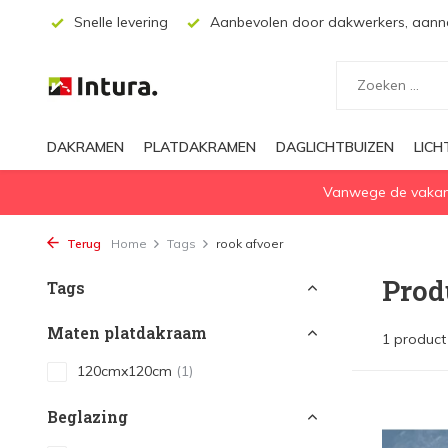
ssing
Snelle levering
Aanbevolen door dakwerkers, aanne
DAKRAMEN
PLATDAKRAMEN
DAGLICHTBUIZEN
LIC
Vanwege de vakanti
Terug
Home
Tags
rook afvoer
Prod
Tags
Maten platdakraam
1 product
120cmx120cm
(1)
Beglazing