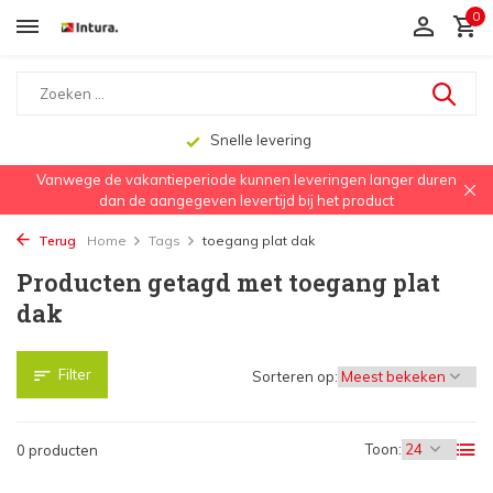
0
Snelle levering
Vanwege de vakantieperiode kunnen leveringen langer duren
dan de aangegeven levertijd bij het product
Terug
Home
Tags
toegang plat dak
Producten getagd met toegang plat
dak
Filter
Sorteren op:
Toon:
0 producten