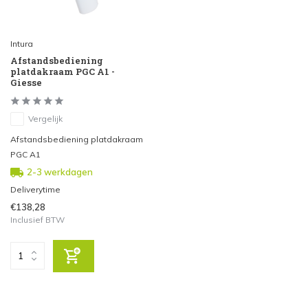
Intura
Afstandsbediening
platdakraam PGC A1 -
Giesse
Vergelijk
Afstandsbediening platdakraam
PGC A1
2-3 werkdagen
Deliverytime
€138,28
Inclusief BTW