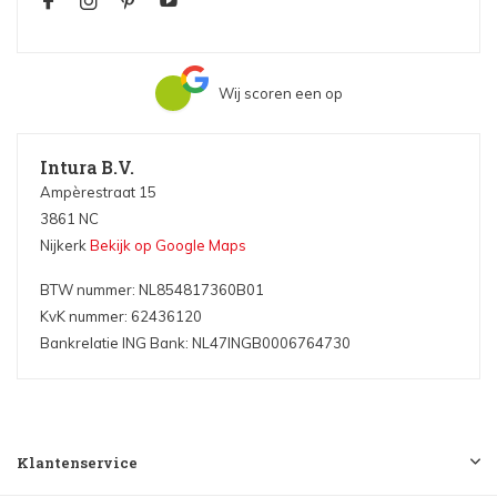
Wij scoren een
op
Intura B.V.
Ampèrestraat 15
3861 NC
Nijkerk
Bekijk op Google Maps
BTW nummer: NL854817360B01
KvK nummer: 62436120
Bankrelatie ING Bank: NL47INGB0006764730
Klantenservice