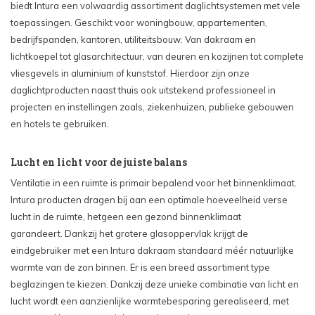
biedt Intura een volwaardig assortiment daglichtsystemen met vele
toepassingen. Geschikt voor woningbouw, appartementen,
bedrijfspanden, kantoren, utiliteitsbouw. Van dakraam en
lichtkoepel tot glasarchitectuur, van deuren en kozijnen tot complete
vliesgevels in aluminium of kunststof. Hierdoor zijn onze
daglichtproducten naast thuis ook uitstekend professioneel in
projecten en instellingen zoals, ziekenhuizen, publieke gebouwen
en hotels te gebruiken.
Lucht en licht voor de juiste balans
Ventilatie in een ruimte is primair bepalend voor het binnenklimaat.
Intura producten dragen bij aan een optimale hoeveelheid verse
lucht in de ruimte, hetgeen een gezond binnenklimaat
garandeert. Dankzij het grotere glasoppervlak krijgt de
eindgebruiker met een Intura dakraam standaard méér natuurlijke
warmte van de zon binnen. Er is een breed assortiment type
beglazingen te kiezen. Dankzij deze unieke combinatie van licht en
lucht wordt een aanzienlijke warmtebesparing gerealiseerd, met