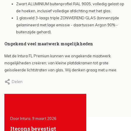
Zwart ALUMINIUM buitenprofiel RAL 9005, volledig gelast op
de hoeken, inclusief volledige afdichting met het glas.
1 glasveld 3-laags triple ZONWEREND GLAS (binnenzijde
gelamineerd met lage emissie - daartussen Argon 90% -
buitenzijde gehard).
Ongekend veel maatwerk mogelijkheden
Met de Intura FL Premium kunnen we ongekende maatwerk
mogelijkheden creëren; van kleine platdakramen tot grote
geïsoleerde lichtstraten van glas. Wij denken graag met u mee.
Delen
Door Intura, 9 maart 2026
Door Intura, 25 januari 2026
Itecons bevestigt
The advantages of