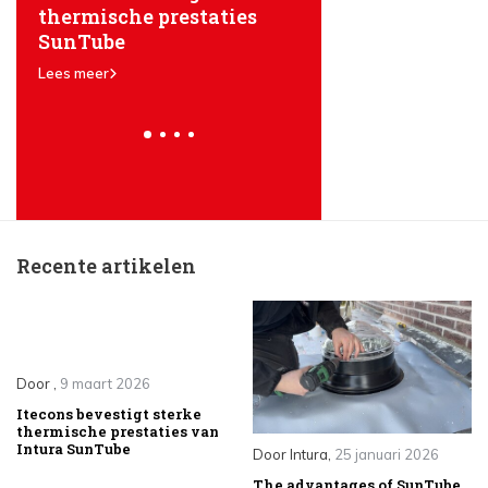
en
thermische prestaties
SunTube light tun
SunTube
Lees meer
Lees meer
Recente artikelen
Door
,
9 maart 2026
Itecons bevestigt sterke
thermische prestaties van
Intura SunTube
Door
Intura
,
25 januari 2026
The advantages of SunTube