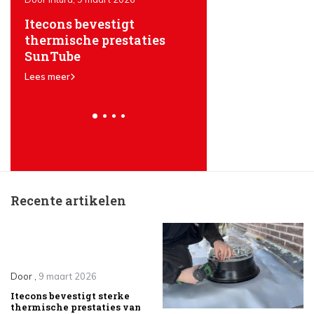
Itecons bevestigt
The advantages of
en
thermische prestaties
SunTube light tun
SunTube
Lees meer
Lees meer
Recente artikelen
Door
,
9 maart 2026
Itecons bevestigt sterke
thermische prestaties van