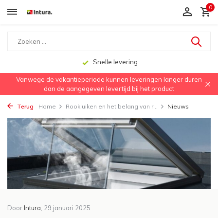
0
Snelle levering
Vanwege de vakantieperiode kunnen leveringen langer duren
dan de aangegeven levertijd bij het product
Terug
Home
Rookluiken en het belang van r...
Nieuws
Door
Intura
, 29 januari 2025