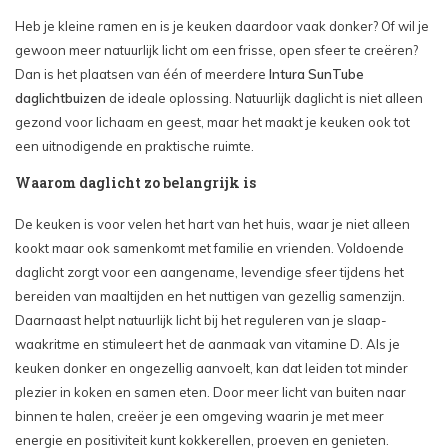
Heb je kleine ramen en is je keuken daardoor vaak donker? Of wil je
gewoon meer natuurlijk licht om een frisse, open sfeer te creëren?
Dan is het plaatsen van één of meerdere
Intura SunTube
daglichtbuizen
de ideale oplossing. Natuurlijk daglicht is niet alleen
gezond voor lichaam en geest, maar het maakt je keuken ook tot
een uitnodigende en praktische ruimte.
Waarom daglicht zo belangrijk is
De keuken is voor velen het hart van het huis, waar je niet alleen
kookt maar ook samenkomt met familie en vrienden. Voldoende
daglicht zorgt voor een aangename, levendige sfeer tijdens het
bereiden van maaltijden en het nuttigen van gezellig samenzijn.
Daarnaast helpt natuurlijk licht bij het reguleren van je slaap-
waakritme en stimuleert het de aanmaak van vitamine D. Als je
keuken donker en ongezellig aanvoelt, kan dat leiden tot minder
plezier in koken en samen eten. Door meer licht van buiten naar
binnen te halen, creëer je een omgeving waarin je met meer
energie en positiviteit kunt kokkerellen, proeven en genieten.