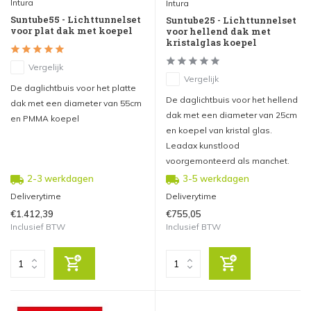
Intura
Intura
Suntube55 - Lichttunnelset
Suntube25 - Lichttunnelset
voor plat dak met koepel
voor hellend dak met
kristalglas koepel
Vergelijk
Vergelijk
De daglichtbuis voor het platte
De daglichtbuis voor het hellend
dak met een diameter van 55cm
dak met een diameter van 25cm
en PMMA koepel
en koepel van kristal glas.
Leadax kunstlood
voorgemonteerd als manchet.
2-3 werkdagen
3-5 werkdagen
Deliverytime
Deliverytime
€1.412,39
€755,05
Inclusief BTW
Inclusief BTW