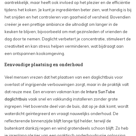
aantrekkelijk, maar heeft ook invloed op het plezier en de efficiëntie
tijdens het koken. Je kunt je ingrediënten beter zien, wat handig is bij
het snijden en het controleren van gaarheid of versheid. Bovendien
creëer je een prettige ambiance die uitnodigt om langer in de
keuken te blijven, bijvoorbeeld om met gezinsleden of vrienden de
dag door te nemen. Daglicht verbetert je concentratie, stimuleert de
creativiteit en kan stress helpen verminderen, wat bijdraagt aan
een ontspannen kookomgeving.
Eenvoudige plaatsing en onderhoud
Veel mensen vrezen dat het plaatsen van een daglichtbuis voor
overlast of ingrijpende verbouwingen zorgt, maar in de praktijk valt
dat reuze mee. Een ervaren vakman kan de
Intura SunTube
daglichtbuis
vaak snel en vakkundig installeren zonder grote
ingrepen. Het bovenste deel van de buis, dat op je dak komt, wordt
waterdicht geïntegreerd en vraagt nauwelijks onderhoud. De
reflecterende binnenzijde blijft lange tijd helder, terwijl de
buitenkant dankzij regen en wind grotendeels schoon blijft. Zo heb
je jarenlang plezier van een praktisch onderhoudsvrije oplossing.