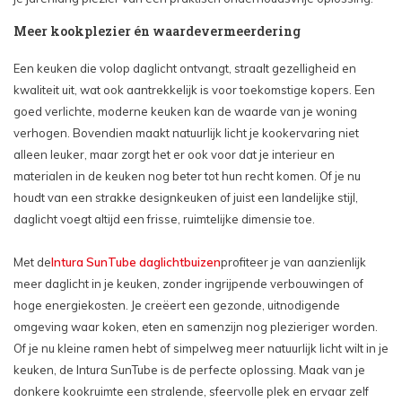
Meer kookplezier én waardevermeerdering
Een keuken die volop daglicht ontvangt, straalt gezelligheid en
kwaliteit uit, wat ook aantrekkelijk is voor toekomstige kopers. Een
goed verlichte, moderne keuken kan de waarde van je woning
verhogen. Bovendien maakt natuurlijk licht je kookervaring niet
alleen leuker, maar zorgt het er ook voor dat je interieur en
materialen in de keuken nog beter tot hun recht komen. Of je nu
houdt van een strakke designkeuken of juist een landelijke stijl,
daglicht voegt altijd een frisse, ruimtelijke dimensie toe.
Met de
Intura SunTube daglichtbuizen
profiteer je van aanzienlijk
meer daglicht in je keuken, zonder ingrijpende verbouwingen of
hoge energiekosten. Je creëert een gezonde, uitnodigende
omgeving waar koken, eten en samenzijn nog plezieriger worden.
Of je nu kleine ramen hebt of simpelweg meer natuurlijk licht wilt in je
keuken, de Intura SunTube is de perfecte oplossing. Maak van je
donkere kookruimte een stralende, sfeervolle plek en ervaar zelf