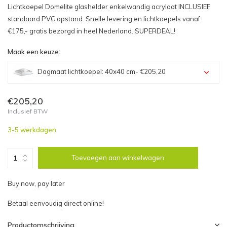
Lichtkoepel Domelite glashelder enkelwandig acrylaat INCLUSIEF
standaard PVC opstand. Snelle levering en lichtkoepels vanaf
€175,- gratis bezorgd in heel Nederland. SUPERDEAL!
Maak een keuze:
Dagmaat lichtkoepel: 40x40 cm
- €205,20
Dagmaat lichtkoepel: 40x40 cm - €205,20
€205,20
Inclusief BTW
Dagmaat lichtkoepel: 40x70 cm - €258,00
3-5 werkdagen
Dagmaat lichtkoepel: 40x100 cm - €346,80
Toevoegen aan winkelwagen
Dagmaat lichtkoepel: 50x50 cm - €250,80
Buy now, pay later
Dagmaat lichtkoepel: 50x100 cm - €382,80
Betaal eenvoudig direct online!
Dagmaat lichtkoepel: 60x60 cm - €286,80
Productomschrijving