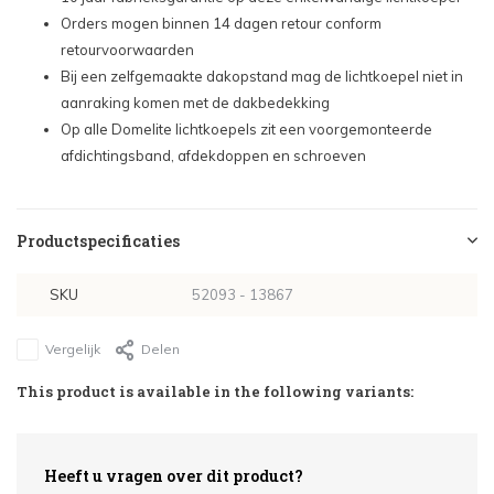
Orders mogen binnen 14 dagen retour conform
Dagmaat lichtkoepel: 100x130 cm - €507,60
retourvoorwaarden
Bij een zelfgemaakte dakopstand mag de lichtkoepel niet in
aanraking komen met de dakbedekking
Dagmaat lichtkoepel: 100x150 cm - €574,80
Op alle Domelite lichtkoepels zit een voorgemonteerde
afdichtingsband, afdekdoppen en schroeven
Dagmaat lichtkoepel: 100x160 cm - €586,80
Dagmaat lichtkoepel: 100x200 cm - €682,80
Productspecificaties
Dagmaat lichtkoepel: 120x120 cm - €538,80
SKU
52093 - 13867
Vergelijk
Delen
This product is available in the following variants:
Heeft u vragen over dit product?