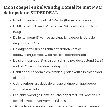
Lichtkoepel enkelwandig Domelite met PVC
Dagmaat lichtkoepel: 60x90 cm - €346,80
dakopstand SUPERDEAL
Isolatiewaarde koepel 3,47 W/m²K (thermische weerstand)
Dagmaat lichtkoepel: 70x70 cm - €334,80
Lichtkoepel inclusief PVC schuine PVC opstand van 16cm
hoog
Dagmaat lichtkoepel: 70x100 cm - €406,80
De
buitenmaat
(B)
van de acrylaat lichtkoepel is altijd de
dagmaat plus 16 cm.
Dagmaat lichtkoepel: 75x75 cm - €358,80
De
dagmaat (D)
is de lichtmaat, dit betekent de
daadwerkelijke maat waar het licht doorheen komt.
Dagmaat lichtkoepel: 80x80 cm - €370,80
De
sparingsmaat (S)
is bij een schuine pvc dakopstand 16/20
is altijd 20 cm groter dan de dagmaat.
Dagmaat lichtkoepel: 80x130 cm - €474,00
Lichtkoepel bolvormig enkelwandig naar keuze in glashelder
of opaal
Dagmaat lichtkoepel: 80x180 cm - €574,80
Ook leverbaar als dubbelwandige of driewandige koepel
voor beter isolatie
Dagmaat lichtkoepel: 90x90 cm - €411,60
Een enkelwandige Domelite lichtkoepel met PVC opstand is
geschikt voor onverwarmde ruimtes
Dagmaat lichtkoepel: 100x100 cm - €430,80
10 jaar fabrieksgarantie op deze enkelwandige lichtkoepel