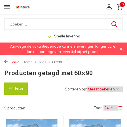
0
Snelle levering
Vanwege de vakantieperiode kunnen leveringen langer duren
dan de aangegeven levertijd bij het product
Terug
Home
Tags
60x90
Producten getagd met 60x90
Filter
Sorteren op:
Toon:
9 producten