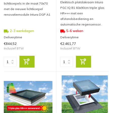
Elektrisch platdakraam Intura
lichtkoepels in de maat 70x70
PGC IQ B1 60x90cm triple glas
met de nieuwe lichtkoepel
HR+++ met een
renovatiemodule Intura DGP A1
afstandsbediening en
automatische regensensor.
2-3 werkdagen
5-6 weken
Deliverytime
Deliverytime
€844,52
€2.461,77
Inclusief BTW
Inclusief BTW