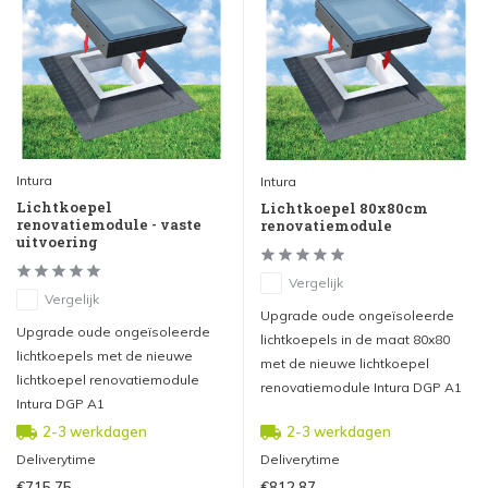
Intura
Intura
Lichtkoepel
Lichtkoepel 80x80cm
renovatiemodule - vaste
renovatiemodule
uitvoering
Vergelijk
Vergelijk
Upgrade oude ongeïsoleerde
Upgrade oude ongeïsoleerde
lichtkoepels in de maat 80x80
lichtkoepels met de nieuwe
met de nieuwe lichtkoepel
lichtkoepel renovatiemodule
renovatiemodule Intura DGP A1
Intura DGP A1
2-3 werkdagen
2-3 werkdagen
Deliverytime
Deliverytime
€715,75
€812,87