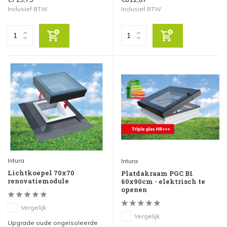
Inclusief BTW
Inclusief BTW
Intura
Intura
Lichtkoepel 70x70
Platdakraam PGC B1
renovatiemodule
60x90cm - elektrisch te
openen
Vergelijk
Vergelijk
Upgrade oude ongeïsoleerde