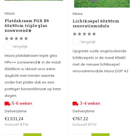
Intura
Intura
Platdakraam PGX B9
Lichtkoepel 60x90cm
60x90cm triple glas
renovatiemodule
zonwerend☀️
Vergelijk
Vergelijk
Upgrade oude ongeïsoleerde
Intura platdakraam triple glas
lichtkoepels in de maat 60x60
HR+++ zonwerend☀️ in de maat
met de nieuwe lichtkoepel
60x90cm is ideaal voor extra
renovatiemodule Intura DGP A1
daglicht met minder warmte
onder het platte dak en een
prettiger binnenklimaat op hete
dagen.
5-6 weken
3-4 weken
Deliverytime
Deliverytime
€1.531,24
€767,22
Inclusief BTW
Inclusief BTW