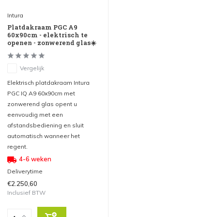
Intura
Platdakraam PGC A9
60x90cm - elektrisch te
openen - zonwerend glas☀️
Vergelijk
Elektrisch platdakraam Intura
PGC IQ A9 60x90cm met
zonwerend glas opent u
eenvoudig met een
afstandsbediening en sluit
automatisch wanneer het
regent.
4-6 weken
Deliverytime
€2.250,60
Inclusief BTW