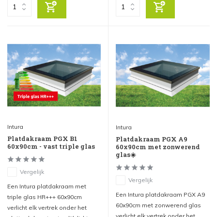
Intura
Intura
Platdakraam PGX B1
Platdakraam PGX A9
60x90cm - vast triple glas
60x90cm met zonwerend
glas☀️
Vergelijk
Vergelijk
Een Intura platdakraam met
Een Intura platdakraam PGX A9
triple glas HR+++ 60x90cm
60x90cm met zonwerend glas
verlicht elk vertrek onder het
verlicht elk vertrek onder het