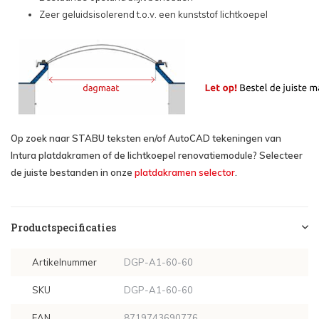
Maat: 110x110 - €1.136,15
Zeer geluidsisolerend t.o.v. een kunststof lichtkoepel
Maat: 120x120cm - €1.236,84
Op zoek naar STABU teksten en/of AutoCAD tekeningen van
Intura platdakramen of de lichtkoepel renovatiemodule? Selecteer
de juiste bestanden in onze
platdakramen selector
.
Productspecificaties
Artikelnummer
DGP-A1-60-60
SKU
DGP-A1-60-60
EAN
8719743690776