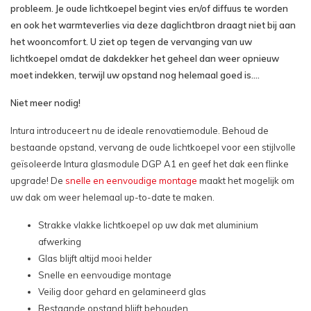
probleem. Je oude lichtkoepel begint vies en/of diffuus te worden
en ook het warmteverlies via deze daglichtbron draagt niet bij aan
Maat: 80x120cm - €1.059,97
het wooncomfort. U ziet op tegen de vervanging van uw
lichtkoepel omdat de dakdekker het geheel dan weer opnieuw
Maat: 80x180cm - €1.864,20
moet indekken, terwijl uw opstand nog helemaal goed is….
Niet meer nodig!
Maat: 90x90cm - €949,33
Intura introduceert nu de ideale renovatiemodule. Behoud de
Maat: 90x120cm - €1.096,07
bestaande opstand, vervang de oude lichtkoepel voor een stijlvolle
geïsoleerde Intura glasmodule DGP A1 en geef het dak een flinke
Maat: 100x100cm - €1.060,14
upgrade! De
snelle en eenvoudige montage
maakt het mogelijk om
uw dak om weer helemaal up-to-date te maken.
Maat: 100x130cm - €1.189,16
Strakke vlakke lichtkoepel op uw dak met aluminium
afwerking
Maat: 100x150cm - €1.316,48
Glas blijft altijd mooi helder
Snelle en eenvoudige montage
Maat: 100x200cm - €2.659,34
Veilig door gehard en gelamineerd glas
Bestaande opstand blijft behouden