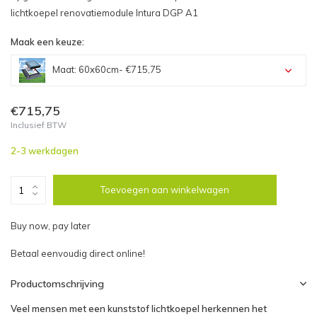
lichtkoepel renovatiemodule Intura DGP A1
Maak een keuze:
Maat: 60x60cm
- €715,75
Maat: 60x60cm - €715,75
€715,75
Inclusief BTW
Maat: 60x90cm - €805,58
2-3 werkdagen
Maat: 70x70cm - €844,52
Toevoegen aan winkelwagen
Maat: 70x100cm - €980,46
Buy now, pay later
Maat: 70x130cm - €1.071,39
Betaal eenvoudig direct online!
Maat: 80x80cm - €853,51
Productomschrijving
Veel mensen met een kunststof lichtkoepel herkennen het
Maat: 80x130cm - €1.086,46