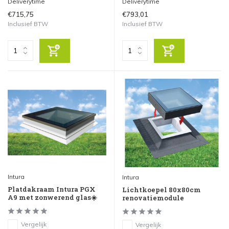
Deliverytime
Deliverytime
€715,75
€793,01
Inclusief BTW
Inclusief BTW
Intura
Intura
Platdakraam Intura PGX
Lichtkoepel 80x80cm
A9 met zonwerend glas☀️
renovatiemodule
Vergelijk
Vergelijk