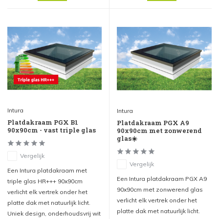
Intura
Intura
Platdakraam PGX B1
Platdakraam PGX A9
90x90cm - vast triple glas
90x90cm met zonwerend
glas☀️
Vergelijk
Vergelijk
Een Intura platdakraam met
Een Intura platdakraam PGX A9
triple glas HR+++ 90x90cm
90x90cm met zonwerend glas
verlicht elk vertrek onder het
verlicht elk vertrek onder het
platte dak met natuurlijk licht.
platte dak met natuurlijk licht.
Uniek design, onderhoudsvrij wit