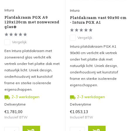
Intura
Intura
Platdakraam PGX A9
Platdakraam vast 90x90 cm
120x120cm met zonwerend
- Intura PGX A1
glas☀️
Vergelijk
Vergelijk
Intura platdakraam PGX A1
Een Intura platdakraam met
90x90 cm verlicht elk vertrek
zonwerend glas verlicht elk
onder het platte dak met
vertrek onder het platte dak met
natuurlijk licht. Uniek design,
natuurlijk licht. Uniek design,
onderhoudsvrij wit kunststof
onderhoudsvrij wit kunststof
frame en sterke isolerende
frame en sterke isolerende
eigenschappen.
eigenschappen.
2-3 werkdagen
2-3 werkdagen
Deliverytime
Deliverytime
€1.781,00
€1.053,13
Inclusief BTW
Inclusief BTW