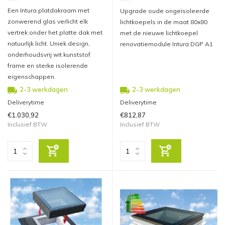
Een Intura platdakraam met
Upgrade oude ongeïsoleerde
zonwerend glas verlicht elk
lichtkoepels in de maat 80x80
vertrek onder het platte dak met
met de nieuwe lichtkoepel
natuurlijk licht. Uniek design,
renovatiemodule Intura DGP A1
onderhoudsvrij wit kunststof
frame en sterke isolerende
eigenschappen.
2-3 werkdagen
2-3 werkdagen
Deliverytime
Deliverytime
€1.030,92
€812,87
Inclusief BTW
Inclusief BTW