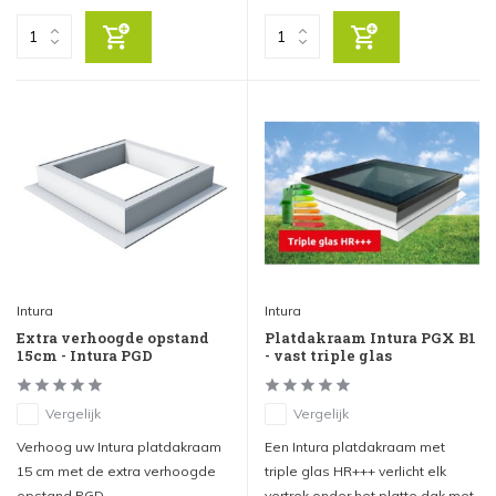
Intura
Intura
Extra verhoogde opstand
Platdakraam Intura PGX B1
15cm - Intura PGD
- vast triple glas
Vergelijk
Vergelijk
Verhoog uw Intura platdakraam
Een Intura platdakraam met
15 cm met de extra verhoogde
triple glas HR+++ verlicht elk
opstand PGD
vertrek onder het platte dak met