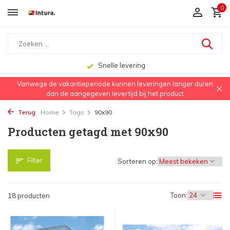
0
Aanbevolen door dakwerkers, aannemers en architecten
Vanwege de vakantieperiode kunnen leveringen langer duren
dan de aangegeven levertijd bij het product
Terug
Home
Tags
90x90
Producten getagd met 90x90
Filter
Sorteren op:
Toon:
18 producten