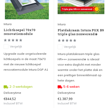
Intura
Intura
Lichtkoepel 70x70
Platdakraam Intura PGX B9
renovatiemodule
triple glas zonwerend☀️
Vergelijk
Vergelijk
Upgrade oude ongeïsoleerde
Intura platdakraam triple glas
lichtkoepels in de maat 70x70
HR+++ zonwerend☀️ is ideaal
met de nieuwe lichtkoepel
voor extra daglicht met minder
renovatiemodule Intura DGP A1
warmte onder het platte dak en
een prettiger binnenklimaat op
hete dagen.
2-3 werkdagen
5-6 weken
Deliverytime
Deliverytime
€844,52
€1.387,99
Inclusief BTW
Inclusief BTW