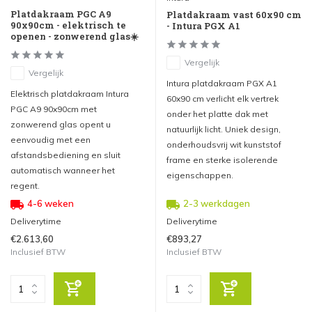
Platdakraam PGC A9
Platdakraam vast 60x90 cm
90x90cm - elektrisch te
- Intura PGX A1
openen - zonwerend glas☀️
Vergelijk
Vergelijk
Intura platdakraam PGX A1
Elektrisch platdakraam Intura
60x90 cm verlicht elk vertrek
PGC A9 90x90cm met
onder het platte dak met
zonwerend glas opent u
natuurlijk licht. Uniek design,
eenvoudig met een
onderhoudsvrij wit kunststof
afstandsbediening en sluit
frame en sterke isolerende
automatisch wanneer het
eigenschappen.
regent.
4-6 weken
2-3 werkdagen
Deliverytime
Deliverytime
€2.613,60
€893,27
Inclusief BTW
Inclusief BTW