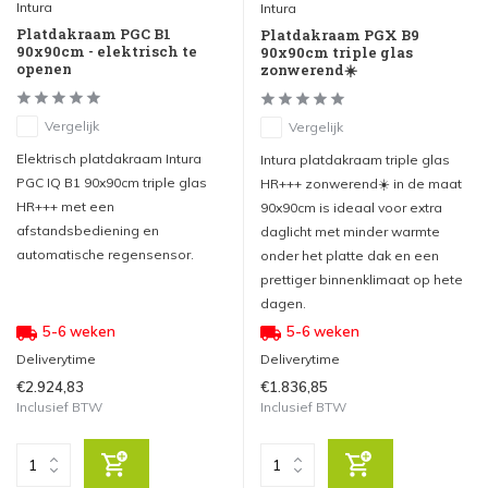
Intura
Intura
Platdakraam PGC B1
Platdakraam PGX B9
90x90cm - elektrisch te
90x90cm triple glas
openen
zonwerend☀️
Vergelijk
Vergelijk
Elektrisch platdakraam Intura
Intura platdakraam triple glas
PGC IQ B1 90x90cm triple glas
HR+++ zonwerend☀️ in de maat
HR+++ met een
90x90cm is ideaal voor extra
afstandsbediening en
daglicht met minder warmte
automatische regensensor.
onder het platte dak en een
prettiger binnenklimaat op hete
dagen.
5-6 weken
5-6 weken
Deliverytime
Deliverytime
€2.924,83
€1.836,85
Inclusief BTW
Inclusief BTW