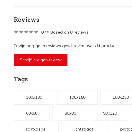
Reviews
0
/
Based on 0 reviews
5
Er zijn nog geen reviews geschreven over dit product..
Schrijf je eigen review
Tags
100x100
100x150
100x250
60x60
80x80
90x120
lichtkoepel
lichtstraat
platd