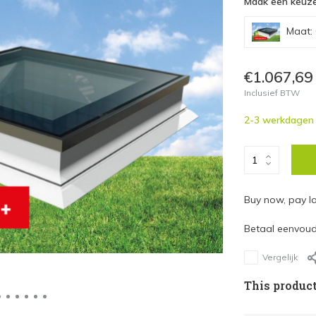
Maak een keuze
Maat:
Maat: 60x60c
€1.067,69
Inclusief BTW
Maat: 60x90c
2-3 werkdagen
Maat: 60x120
Maat: 70x70c
Buy now, pay la
Maat: 80x80c
Betaal eenvoudi
Maat: 90x90c
Vergelijk
Maat: 90x120
This product
Maat: 100x10