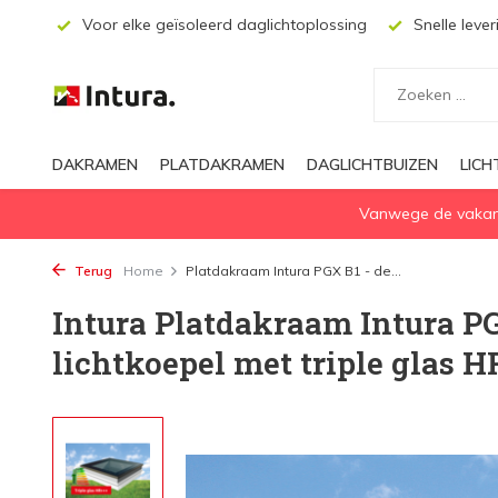
chtoplossing
Snelle levering
Aanbevolen door dakwerkers
DAKRAMEN
PLATDAKRAMEN
DAGLICHTBUIZEN
LIC
Vanwege de vakanti
Terug
Home
Platdakraam Intura PGX B1 - de...
Intura Platdakraam Intura PG
lichtkoepel met triple glas 