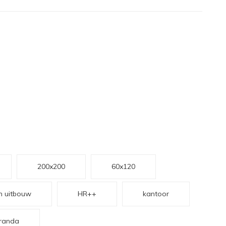
200x200
60x120
 uitbouw
HR++
kantoor
randa