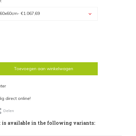
:
 60x60cm
- €1.067,69
m - €1.067,69
m - €1.177,88
cm - €1.486,43
Toevoegen aan winkelwagen
m - €1.241,54
ter
m - €1.273,39
g direct online!
m - €1.412,96
Delen
cm - €1.670,09
 is available in the following variants:
0cm - €1.569,69