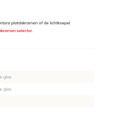
tura platdakramen of de lichtkoepel
akramen selector
.
e glas
e glas