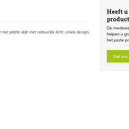
Heeft u
Maat: 100x15
produc
Maat: 100x20
De medewer
 het platte dak met natuurlijk licht. Uniek design,
helpen u gr
het juiste p
Maat: 100x25
Maat: 120x12
Stel ons
Maat: 120x22
Maat: 140x14
Maat: 200x20