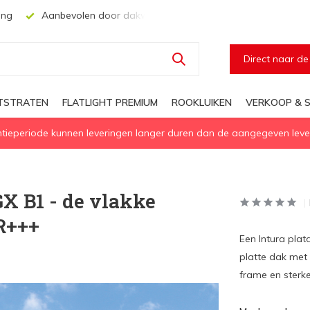
, aannemers en architecten
Voor elke geïsoleerd daglichtopl
Direct naar d
HTSTRATEN
FLATLIGHT PREMIUM
ROOKLUIKEN
VERKOOP & S
eperiode kunnen leveringen langer duren dan de aangegeven levert
X B1 - de vlakke
HR+++
Een Intura plat
platte dak met n
frame en sterk