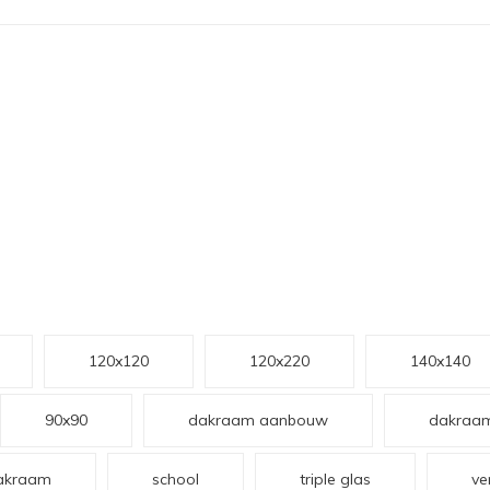
120x120
120x220
140x140
90x90
dakraam aanbouw
dakraam
akraam
school
triple glas
ve