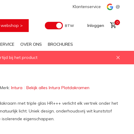
ossing
Snelle levering
Klantenservice
@
0
e webshop >
Inloggen
BTW
ERVICE
OVER ONS
BROCHURES
ijd bij het product
Account aanmaken
Merk:
Intura
Bekijk alles Intura Platdakramen
dakraam met triple glas HR+++ verlicht elk vertrek onder het
atuurlijk licht. Uniek design, onderhoudsvrij wit kunststof
e isolerende eigenschappen.