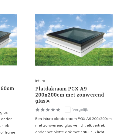
Intura
x60cm
Platdakraam PGX A9
200x200cm met zonwerend
glas☀️
Vergelijk
 glas
Een Intura platdakraam PGX A9 200x200cm
k onder
met zonwerend glas verlicht elk vertrek
 Uniek
onder het platte dak met natuurlijk licht.
tof frame