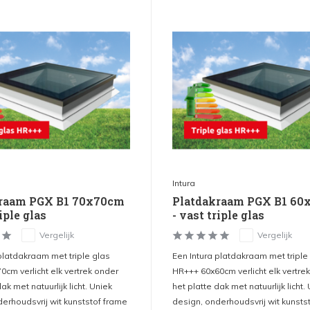
Intura
kraam PGX B1 70x70cm
Platdakraam PGX B1 60
riple glas
- vast triple glas
Vergelijk
Vergelijk
platdakraam met triple glas
Een Intura platdakraam met triple
cm verlicht elk vertrek onder
HR+++ 60x60cm verlicht elk vertre
ak met natuurlijk licht. Uniek
het platte dak met natuurlijk licht.
erhoudsvrij wit kunststof frame
design, onderhoudsvrij wit kunsts