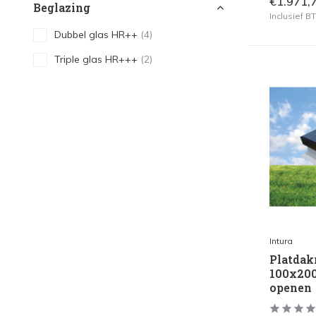
€1.971,
Beglazing
Inclusief 
Dubbel glas HR++
(4)
Triple glas HR+++
(2)
Intura
Platdak
100x200
openen