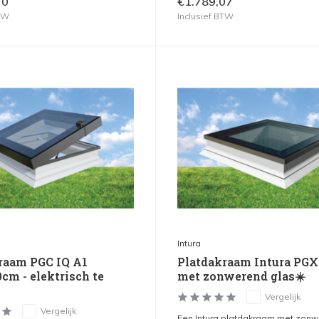
70
€1.789,07
BTW
Inclusief BTW
Intura
raam PGC IQ A1
Platdakraam Intura PGX
cm - elektrisch te
met zonwerend glas☀️
Vergelijk
Vergelijk
Een Intura platdakraam met zon