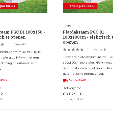
Intura
raam PGC B1 100x150 -
Platdakraam PGC B1
sch te openen
100x100cm - elektrisch 
openen
Vergelijk
Vergelijk
platdakraam Intura PGC IQ B1
Elektrisch platdakraam Intura PGC
triple glas HR+++ met een
100x100cm triple glas HR+++ met
diening en automatische
afstandsbediening of app en hee
r.
automatische regensensor.
eken
5-6 weken
me
Deliverytime
62
€3.029,18
BTW
Inclusief BTW