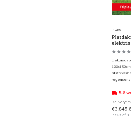
Intura
Platdak
elektri
Elektrisch 
100x150cm 
afstandsbe
regensenso
5-6 w
Deliveryti
€3.845,
Inclusief 