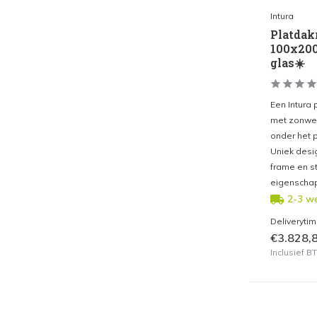
Intura
Platda
100x20
glas☀️
Een Intura
met zonwere
onder het pl
Uniek desig
frame en s
eigenscha
2-3 w
Deliveryti
€3.828,
Inclusief 