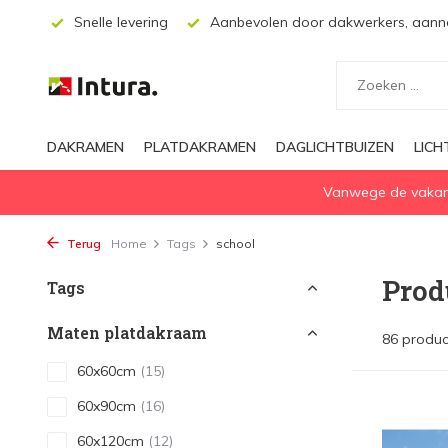
ering
Aanbevolen door dakwerkers, aannemers en architecten
DAKRAMEN
PLATDAKRAMEN
DAGLICHTBUIZEN
LIC
Vanwege de vakanti
Terug
Home
Tags
school
Prod
Tags
Maten platdakraam
86 produc
60x60cm
(15)
60x90cm
(16)
60x120cm
(12)