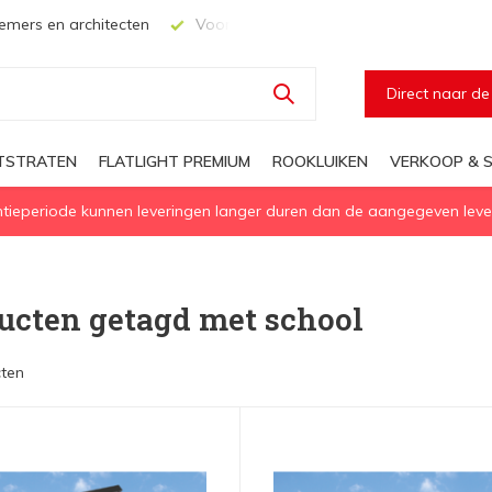
Voor elke geïsoleerd daglichtoplossing
Snelle levering
Direct naar d
HTSTRATEN
FLATLIGHT PREMIUM
ROOKLUIKEN
VERKOOP & S
eperiode kunnen leveringen langer duren dan de aangegeven levert
ucten getagd met school
ten