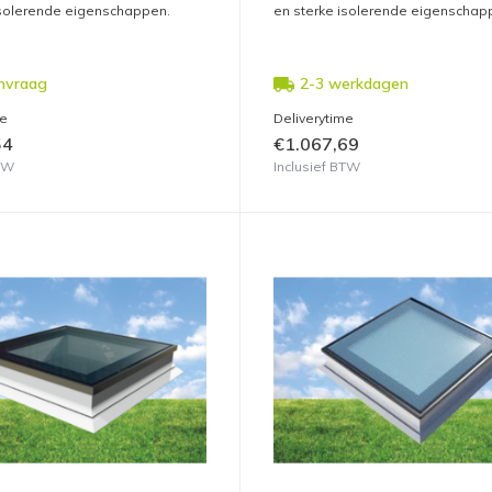
isolerende eigenschappen.
en sterke isolerende eigenschap
nvraag
2-3 werkdagen
me
Deliverytime
54
€1.067,69
BTW
Inclusief BTW