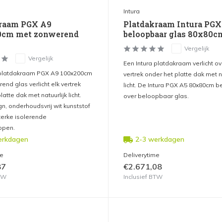
Intura
kraam PGX A9
Platdakraam Intura PGX
0cm met zonwerend
beloopbaar glas 80x80c
Vergelijk
Vergelijk
Een Intura platdakraam verlicht o
 platdakraam PGX A9 100x200cm
vertrek onder het platte dak met na
nd glas verlicht elk vertrek
licht. De Intura PGX A5 80x80cm b
atte dak met natuurlijk licht.
over beloopbaar glas.
n, onderhoudsvrij wit kunststof
terke isolerende
ppen.
erkdagen
2-3 werkdagen
me
Deliverytime
87
€2.671,08
BTW
Inclusief BTW