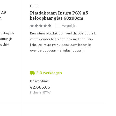
Intura
 A5
Platdakraam Intura PGX A5
m
beloopbaar glas 60x90cm
Vergelijk
verdag elk
Een Intura platdakraam verlicht overdag elk
tuurlijk
vertrek onder het platte dak met natuurlijk
eschikt
licht. De Intura PGX A5 60x90cm beschikt
over beloopbaar melkglas (opaal).
2-3 werkdagen
Deliverytime
€2.685,05
Inclusief BTW