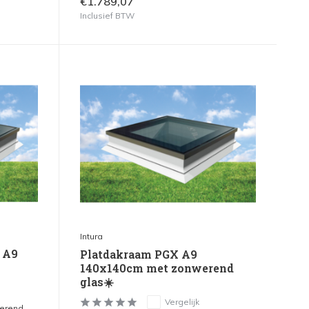
€1.789,07
Inclusief BTW
Intura
 A9
Platdakraam PGX A9
140x140cm met zonwerend
glas☀️
Vergelijk
werend