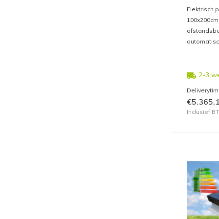
Elektrisch 
100x200cm 
afstandsbe
automatisc
2-3 w
Deliveryti
€5.365,
Inclusief 