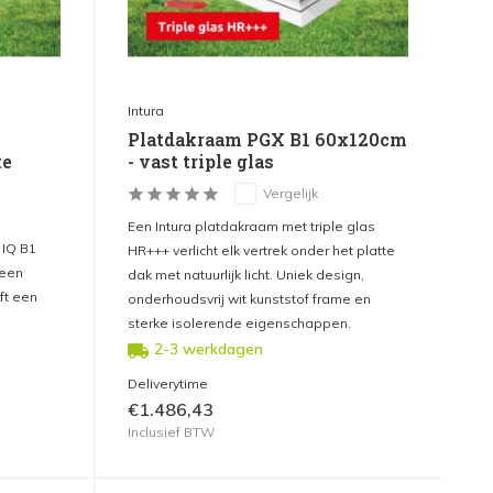
Intura
Platdakraam PGX B1 60x120cm
te
- vast triple glas
Vergelijk
Een Intura platdakraam met triple glas
 IQ B1
HR+++ verlicht elk vertrek onder het platte
 een
dak met natuurlijk licht. Uniek design,
ft een
onderhoudsvrij wit kunststof frame en
sterke isolerende eigenschappen.
2-3 werkdagen
Deliverytime
€1.486,43
Inclusief BTW