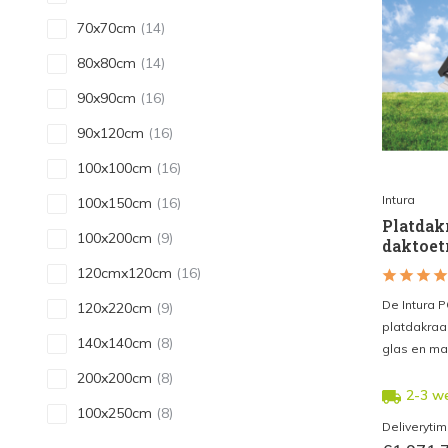
70x70cm
(14)
80x80cm
(14)
90x90cm
(16)
90x120cm
(16)
100x100cm
(16)
Intura
100x150cm
(16)
Platdak
100x200cm
(9)
daktoet
120cmx120cm
(16)
De Intura 
120x220cm
(9)
platdakraa
140x140cm
(8)
glas en ma
200x200cm
(8)
2-3 w
100x250cm
(8)
Deliveryti