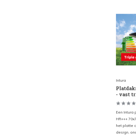
Intura
Platda
- vast t
Een Intura 
HR+++ 70x70
het platte d
design, ond