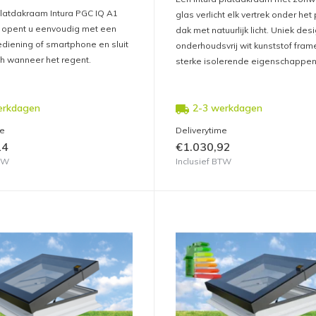
platdakraam Intura PGC IQ A1
glas verlicht elk vertrek onder het 
opent u eenvoudig met een
dak met natuurlijk licht. Uniek desi
diening of smartphone en sluit
onderhoudsvrij wit kunststof fram
h wanneer het regent.
sterke isolerende eigenschappen
erkdagen
2-3 werkdagen
me
Deliverytime
14
€1.030,92
BTW
Inclusief BTW