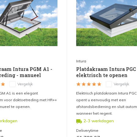
Intura
raam Intura PGM A1 -
Platdakraam Intura PGC 
reding - manueel
elektrisch te openen
Vergelijk
Vergelijk
PGM A1 is een elegant
Elektrisch platdakraam Intura PGC
m voor daktoetreding met HR++
opent u eenvoudig met een
nueel te openen.
afstandsbediening en sluit autom
wanneer het regent.
erkdagen
2-3 werkdagen
me
Deliverytime