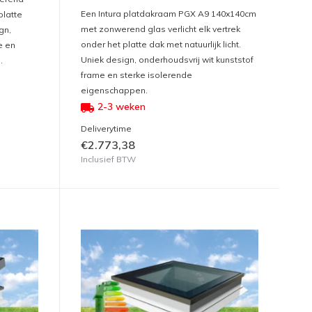
Een Intura platdakraam PGX A9 140x140cm
platte
met zonwerend glas verlicht elk vertrek
gn,
onder het platte dak met natuurlijk licht.
e en
Uniek design, onderhoudsvrij wit kunststof
.
frame en sterke isolerende
eigenschappen.
2-3 weken
Deliverytime
€2.773,38
Inclusief BTW