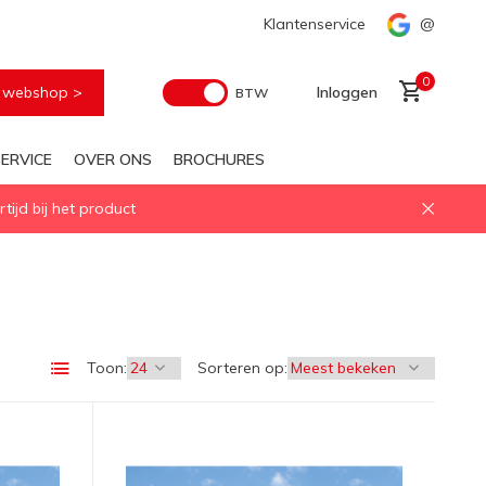
Klantenservice
@
0
e webshop >
Inloggen
BTW
ERVICE
OVER ONS
BROCHURES
ijd bij het product
Account aanmaken
Toon:
Sorteren op: