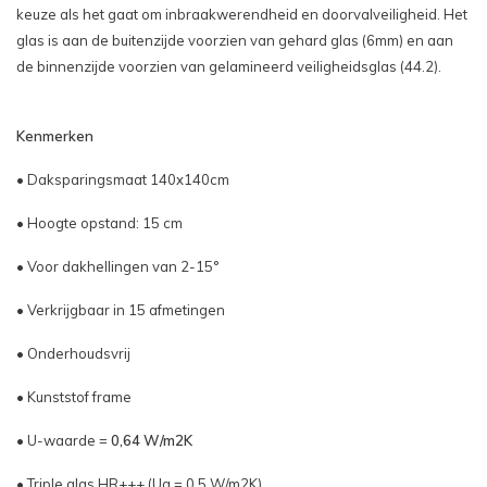
keuze als het gaat om inbraakwerendheid en doorvalveiligheid. Het
glas is aan de buitenzijde voorzien van gehard glas (6mm) en aan
de binnenzijde voorzien van gelamineerd veiligheidsglas (44.2).
Kenmerken
• Daksparingsmaat 140x140cm
• Hoogte opstand: 15 cm
• Voor dakhellingen van 2-15°
• Verkrijgbaar in 15 afmetingen
• Onderhoudsvrij
• Kunststof frame
• U-waarde =
0,64 W/m2K
• Triple glas HR+++ (Ug = 0,5 W/m2K)