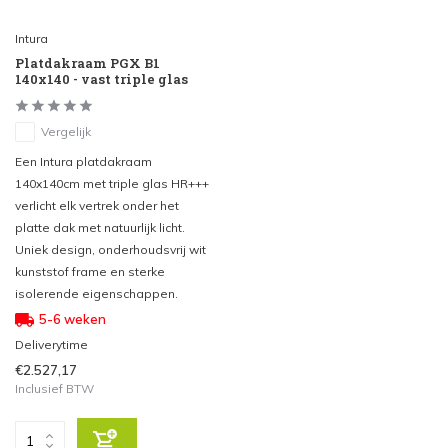
Intura
Platdakraam PGX B1
140x140 - vast triple glas
Vergelijk
Een Intura platdakraam
140x140cm met triple glas HR+++
verlicht elk vertrek onder het
platte dak met natuurlijk licht.
Uniek design, onderhoudsvrij wit
kunststof frame en sterke
isolerende eigenschappen.
5-6 weken
Deliverytime
€2.527,17
Inclusief BTW