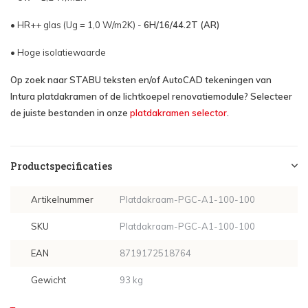
• HR++ glas (Ug = 1,0 W/m2K) -
6H/16/44.2T (AR)
• Hoge isolatiewaarde
Op zoek naar STABU teksten en/of AutoCAD tekeningen van
Intura platdakramen of de lichtkoepel renovatiemodule? Selecteer
de juiste bestanden in onze
platdakramen selector
.
Productspecificaties
Artikelnummer
Platdakraam-PGC-A1-100-100
SKU
Platdakraam-PGC-A1-100-100
EAN
8719172518764
Gewicht
93 kg