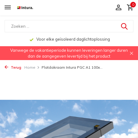
0
Voor elke geïsoleerd daglichtoplossing
Vanwege de vakantieperiode kunnen leveringen langer duren
dan de aangegeven levertijd bij het product
Terug
Home
Platdakraam Intura PGC A1 100x...