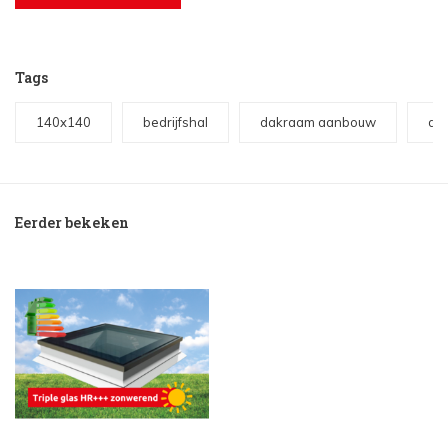
Tags
140x140
bedrijfshal
dakraam aanbouw
da
Eerder bekeken