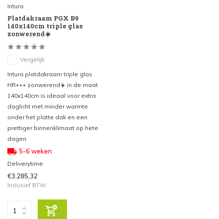
Intura
Platdakraam PGX B9
140x140cm triple glas
zonwerend☀️
Vergelijk
Intura platdakraam triple glas
HR+++ zonwerend☀️ in de maat
140x140cm is ideaal voor extra
daglicht met minder warmte
onder het platte dak en een
prettiger binnenklimaat op hete
dagen.
5-6 weken
Deliverytime
€3.285,32
Inclusief BTW