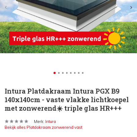
Intura Platdakraam Intura PGX B9
140x140cm - vaste vlakke lichtkoepel
met zonwerend☀️ triple glas HR+++
Merk:
Intura
Bekijk alles Platdakraam zonwerend vast