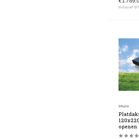
€1.789,
Inclusief 
Intura
Platdak
120x220
openen