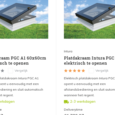
Intura
kraam PGC A1 60x60cm
Platdakraam Intura PGC 
isch te openen
elektrisch te openen
Vergelijk
Vergelijk
 platdakraam Intura PGC A1
Elektrisch platdakraam Intura PGC
ent u eenvoudig met een
opent u eenvoudig met een
diening en sluit automatisch
afstandsbediening en sluit autom
t regent.
wanneer het regent.
erkdagen
2-3 werkdagen
me
Deliverytime