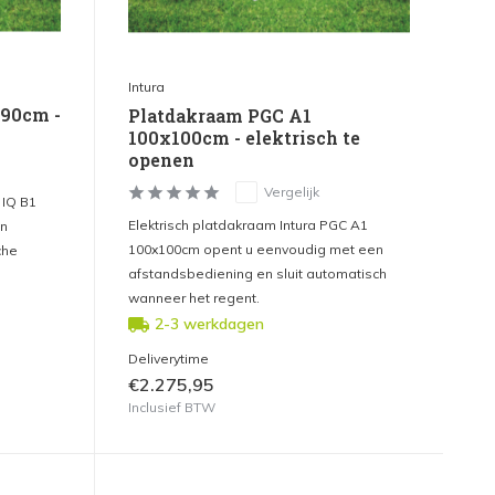
Intura
x90cm -
Platdakraam PGC A1
100x100cm - elektrisch te
openen
Vergelijk
 IQ B1
Elektrisch platdakraam Intura PGC A1
en
100x100cm opent u eenvoudig met een
che
afstandsbediening en sluit automatisch
wanneer het regent.
2-3 werkdagen
Deliverytime
€2.275,95
Inclusief BTW