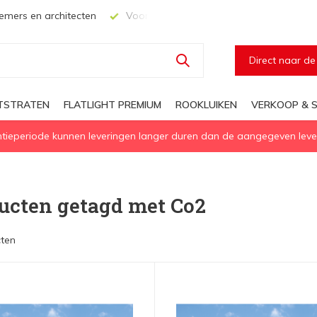
Voor elke geïsoleerd daglichtoplossing
Snelle levering
Direct naar d
HTSTRATEN
FLATLIGHT PREMIUM
ROOKLUIKEN
VERKOOP & S
eperiode kunnen leveringen langer duren dan de aangegeven levert
ucten getagd met Co2
ten