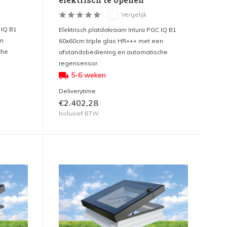
Vergelijk
 IQ B1
Elektrisch platdakraam Intura PGC IQ B1
en
60x60cm triple glas HR+++ met een
che
afstandsbediening en automatische
regensensor.
5-6 weken
Deliverytime
€2.402,28
Inclusief BTW