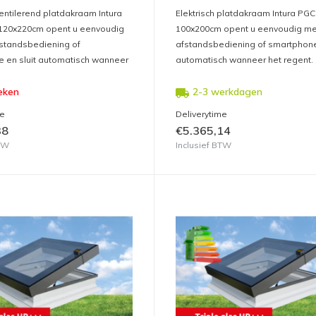
ventilerend platdakraam Intura
Elektrisch platdakraam Intura PGC
120x220cm opent u eenvoudig
100x200cm opent u eenvoudig me
standsbediening of
afstandsbediening of smartphone 
 en sluit automatisch wanneer
automatisch wanneer het regent.
eken
2-3 werkdagen
me
Deliverytime
38
€5.365,14
BTW
Inclusief BTW