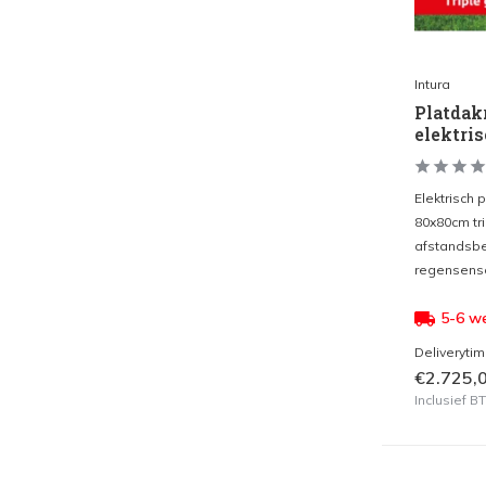
Intura
Platdak
elektri
Elektrisch 
80x80cm tr
afstandsbe
regensenso
5-6 w
Deliveryti
€2.725,
Inclusief 