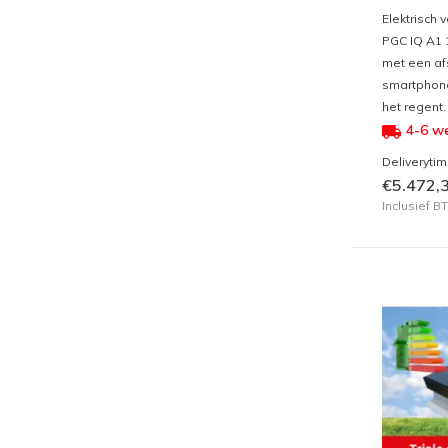
Elektrisch 
PGC IQ A1 
met een af
smartphone
het regent.
4-6 w
Deliveryti
€5.472,
Inclusief 