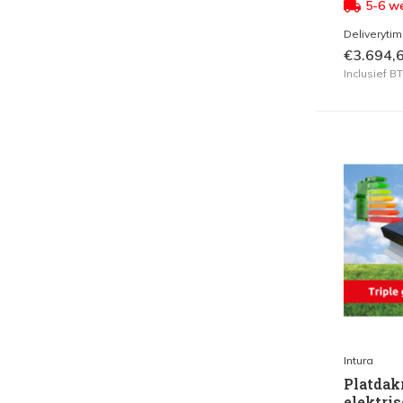
5-6 w
Deliveryti
€3.694,
Inclusief 
Intura
Platdak
elektri