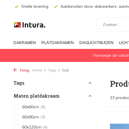
ering
Aanbevolen door dakwerkers, aannemers en architecten
DAKRAMEN
PLATDAKRAMEN
DAGLICHTBUIZEN
LIC
Vanwege de vakanti
Terug
Home
Tags
Co2
Prod
Tags
Maten platdakraam
23 produc
60x60cm
(4)
60x90cm
(3)
60x120cm
(4)