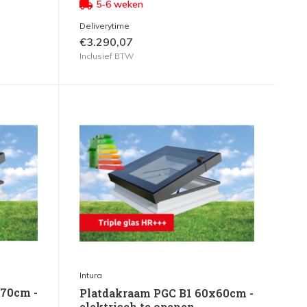
5-6 weken
Deliverytime
€3.290,07
Inclusief BTW
Intura
x70cm -
Platdakraam PGC B1 60x60cm -
elektrisch te openen