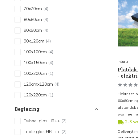
70x70cm
(4)
80x80cm
(4)
90x90cm
(4)
90x120cm
(4)
100x100cm
(4)
Intura
100x150cm
(4)
Platda
100x200cm
(1)
- elektr
120cmx120cm
(4)
Elektrisch
120x220cm
(1)
60x60cm op
afstandsbe
Beglazing
wanneer he
Dubbel glas HR++
(2)
2-3 w
Triple glas HR+++
(2)
Deliveryti