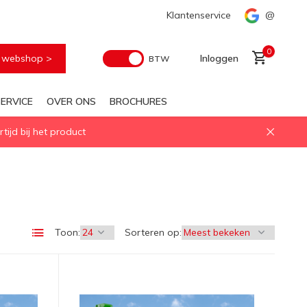
Klantenservice
@
0
e webshop >
Inloggen
BTW
ERVICE
OVER ONS
BROCHURES
ijd bij het product
Account aanmaken
Toon:
Sorteren op: