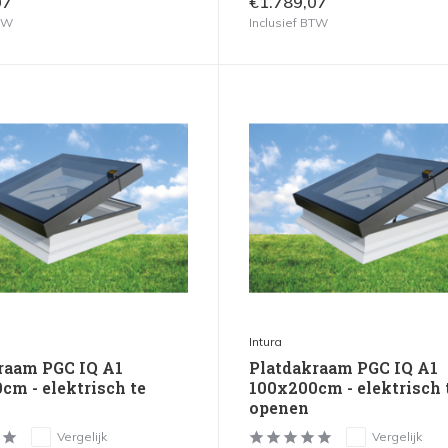
07
€1.789,07
BTW
Inclusief BTW
Intura
raam PGC IQ A1
Platdakraam PGC IQ A1
cm - elektrisch te
100x200cm - elektrisch 
openen
Vergelijk
Vergelijk