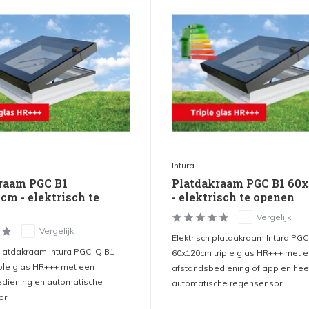
Intura
raam PGC B1
Platdakraam PGC B1 60
cm - elektrisch te
- elektrisch te openen
Vergelijk
Vergelijk
Elektrisch platdakraam Intura PGC
platdakraam Intura PGC IQ B1
60x120cm triple glas HR+++ met 
iple glas HR+++ met een
afstandsbediening of app en hee
diening en automatische
automatische regensensor.
r.