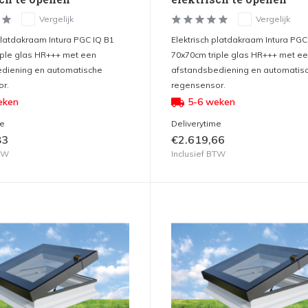
Vergelijk
Vergelijk
platdakraam Intura PGC IQ B1
Elektrisch platdakraam Intura PGC
iple glas HR+++ met een
70x70cm triple glas HR+++ met e
diening en automatische
afstandsbediening en automatis
r.
regensensor.
eken
5-6 weken
me
Deliverytime
83
€2.619,66
BTW
Inclusief BTW