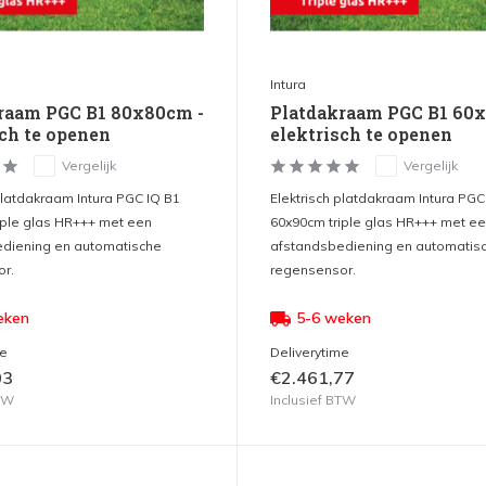
Intura
raam PGC B1 80x80cm -
Platdakraam PGC B1 60
sch te openen
elektrisch te openen
Vergelijk
Vergelijk
platdakraam Intura PGC IQ B1
Elektrisch platdakraam Intura PGC
iple glas HR+++ met een
60x90cm triple glas HR+++ met e
diening en automatische
afstandsbediening en automatis
r.
regensensor.
eken
5-6 weken
me
Deliverytime
03
€2.461,77
BTW
Inclusief BTW