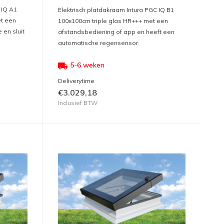
 IQ A1
Elektrisch platdakraam Intura PGC IQ B1
t een
100x100cm triple glas HR+++ met een
en sluit
afstandsbediening of app en heeft een
automatische regensensor.
5-6 weken
Deliverytime
€3.029,18
Inclusief BTW