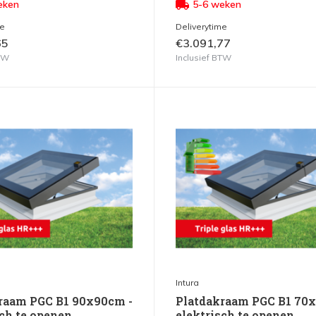
eken
5-6 weken
me
Deliverytime
65
€3.091,77
BTW
Inclusief BTW
Intura
raam PGC B1 90x90cm -
Platdakraam PGC B1 70
sch te openen
elektrisch te openen