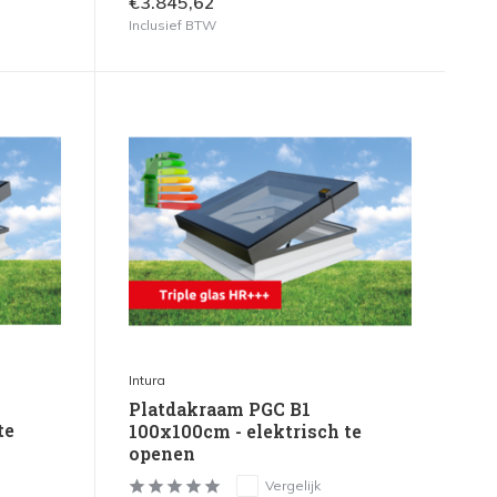
€3.845,62
Inclusief BTW
Intura
Platdakraam PGC B1
te
100x100cm - elektrisch te
openen
Vergelijk