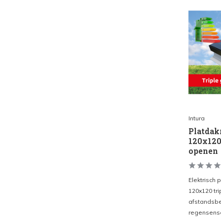
Intura
Platdak
120x120
openen
Elektrisch 
120x120 tr
afstandsbe
regensenso