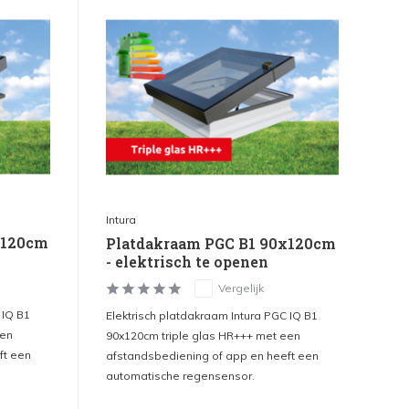
Intura
x120cm
Platdakraam PGC B1 90x120cm
- elektrisch te openen
Vergelijk
 IQ B1
Elektrisch platdakraam Intura PGC IQ B1
een
90x120cm triple glas HR+++ met een
ft een
afstandsbediening of app en heeft een
automatische regensensor.