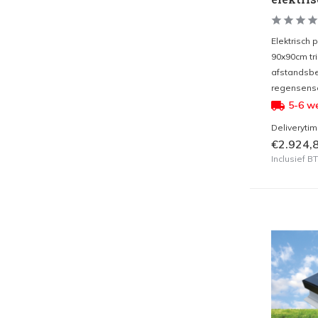
Elektrisch 
90x90cm tr
afstandsbe
regensenso
5-6 w
Deliveryti
€2.924,
Inclusief 