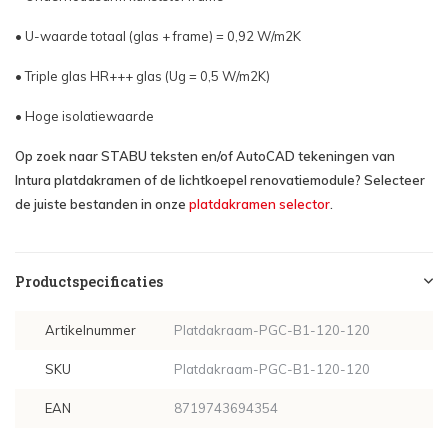
• U-waarde totaal (glas + frame) = 0,92 W/m2K
• Triple glas HR+++ glas (Ug = 0,5 W/m2K)
• Hoge isolatiewaarde
Op zoek naar STABU teksten en/of AutoCAD tekeningen van
Intura platdakramen of de lichtkoepel renovatiemodule? Selecteer
de juiste bestanden in onze
platdakramen selector
.
Productspecificaties
Artikelnummer
Platdakraam-PGC-B1-120-120
SKU
Platdakraam-PGC-B1-120-120
EAN
8719743694354