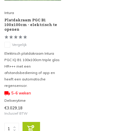
Intura
Platdakraam PGC B1
100x100cm - elektrisch te
openen
Vergelijk
Elektrisch platdakraam Intura
PGC IQ B1 100x100cm triple glas
HR+++ met een
afstandsbediening of app en
heeft een automatische
regensensor.
5-6 weken
Deliverytime
€3.029,18
Inclusief BTW