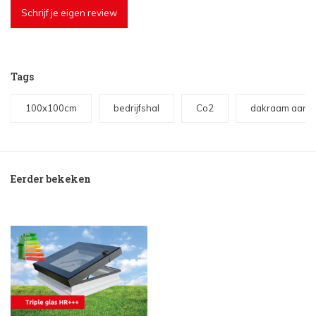
Schrijf je eigen review
Tags
100x100cm
bedrijfshal
Co2
dakraam aanb
Eerder bekeken