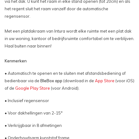
via het dak. U kunt het raam in elke stand openen (tot 20cm) en als
het regent sluit het raam vanzelf door de automatische
regensensor.
Met een platdakraam van Intura wordt elke ruimte met een plat dak
in uw woning, kantoor of bedrijfsruimte comfortabel om te verblijven.
Haal buiten naar binnen!
Kenmerken
• Automatisch te openen en te sluiten met afstandsbediening of
bedienbaar via de
BleBox app
(download in de
App Store
(voor iOS)
of de
Google Play Store
(voor Android).
• Inclusief regensensor
• Voor dakhellingen van 2-15°
• Verkrijgbaar in 8 afmetingen
• Onderhoudsarm kunststof frame