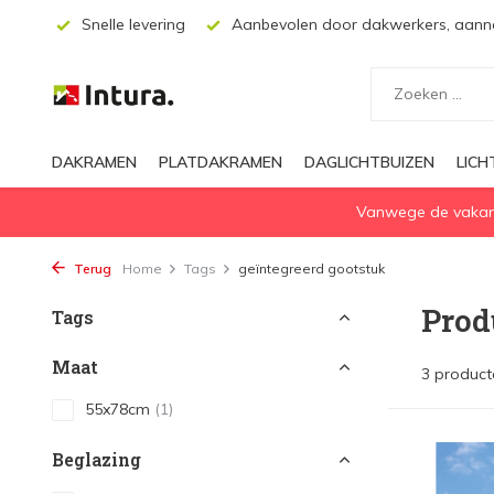
ssing
Snelle levering
Aanbevolen door dakwerkers, aanne
DAKRAMEN
PLATDAKRAMEN
DAGLICHTBUIZEN
LIC
Vanwege de vakanti
Terug
Home
Tags
geïntegreerd gootstuk
Prod
Tags
Maat
3 product
55x78cm
(1)
Beglazing