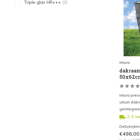
Triple glas HR+++
(1)
Intura
dakraam 
50x62c
Intura pres
uitzet dak
geïntegreer
2-3 w
Deliveryti
€498,00