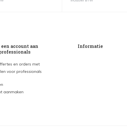
BTW
Inclusief BTW
een account aan
Informatie
professionals
ffertes en orders met
len voor professionals
en
nt aanmaken