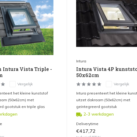
Intura
Intura Vista Triple -
Intura Vista 4P kunststo
m
50x62cm
Vergelijk
Vergelijk
enteert het kleine kunststof
Intura presenteert het kleine kuns
raam (50x62cm) met
uitzet dakraam (50x62cm) met
d gootstuk en triple glas
geïntegreerd gootstuk
erkdagen
2-3 werkdagen
me
Deliverytime
€417,72