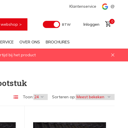
Snelle levering
Klantenservice
@
0
e webshop >
Inloggen
BTW
ERVICE
OVER ONS
BROCHURES
ijd bij het product
Account aanmaken
ootstuk
Toon:
Sorteren op: