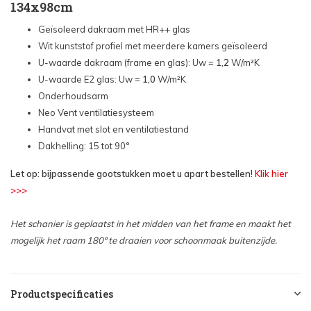
134x98cm
Geïsoleerd dakraam met HR++ glas
Wit kunststof profiel met meerdere kamers geïsoleerd
U-waarde dakraam (frame en glas): Uw =
1,2
W/m²K
U-waarde E2 glas: Uw =
1,0
W/m²K
Onderhoudsarm
Neo Vent ventilatiesysteem
Handvat met slot en ventilatiestand
Dakhelling:
15 tot 90°
Let op: bijpassende gootstukken moet u apart bestellen!
Klik hier
>>>
Het schanier is geplaatst in het midden van het frame en maakt het
mogelijk het raam 180º te draaien voor schoonmaak buitenzijde.
Productspecificaties