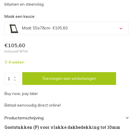
bitumen en steenslag.
Maak een keuze:
Maat: 55x78cm
- €105,60
Maat: 55x78cm - €105,60
€105,60
Inclusief BTW
Maat: 55x98cm - €105,60
3-4 weken
Maat: 66x98cm - €109,22
Toevoegen aan winkelwagen
Maat: 66x118cm - €113,37
Buy now, pay later
Maat: 78x98cm - €110,77
Betaal eenvoudig direct online!
Maat: 78x118cm - €114,93
Productomschrijving
Gootstukken (P) voor vlakke dakbedekking tot 10mm
Maat: 78x140cm - €124,23