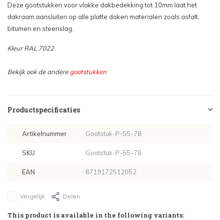
Deze gootstukken voor vlakke dakbedekking tot 10mm laat het
dakraam aansluiten op alle platte daken materialen zoals asfalt,
Maat: 94x118cm - €135,08
bitumen en steenslag.
Maat: 94x140cm - €139,21
Kleur RAL 7022
Maat: 114x118cm - €141,82
Bekijk ook de andere
gootstukken
Maat: 114x140cm - €150,01
Productspecificaties
Maat: 134x98cm - €140,28
Artikelnummer
Gootstuk-P-55-78
Maat: 78x160cm - €142,32
SKU
Gootstuk-P-55-78
Maat: 94x160cm - €153,19
EAN
8719172512052
Vergelijk
Delen
This product is available in the following variants: