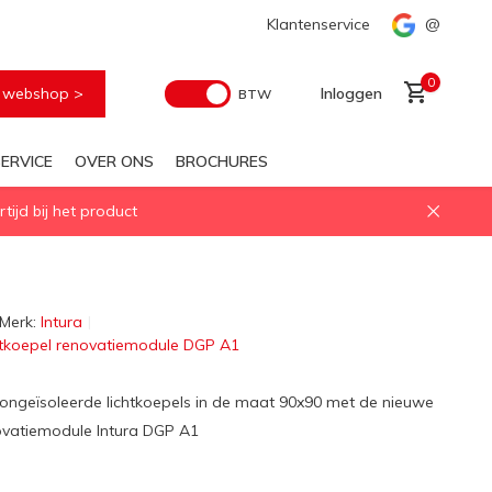
Voor elke geïsoleerd daglichtoplossing
Klantenservice
Snelle levering
@
0
e webshop >
Inloggen
BTW
ERVICE
OVER ONS
BROCHURES
ijd bij het product
Account aanmaken
Merk:
Intura
chtkoepel renovatiemodule DGP A1
ngeïsoleerde lichtkoepels in de maat 90x90 met de nieuwe
novatiemodule Intura DGP A1