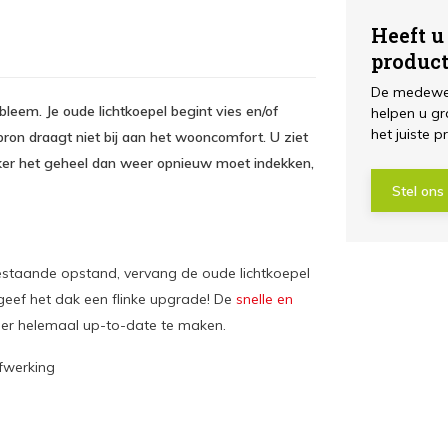
Heeft u
produc
De medewer
leem. Je oude lichtkoepel begint vies en/of
helpen u gr
het juiste p
ron draagt niet bij aan het wooncomfort. U ziet
ker het geheel dan weer opnieuw moet indekken,
Stel ons
estaande opstand, vervang de oude lichtkoepel
 geef het dak een flinke upgrade! De
snelle en
r helemaal up-to-date te maken.
fwerking