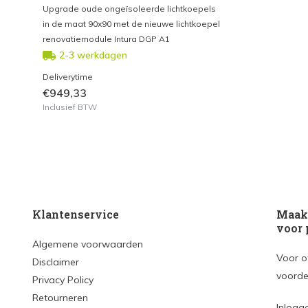
Upgrade oude ongeïsoleerde lichtkoepels
in de maat 90x90 met de nieuwe lichtkoepel
renovatiemodule Intura DGP A1
2-3 werkdagen
Deliverytime
€949,33
Inclusief BTW
Klantenservice
Maak 
voor 
Algemene voorwaarden
Voor o
Disclaimer
voorde
Privacy Policy
Retourneren
Inlogg