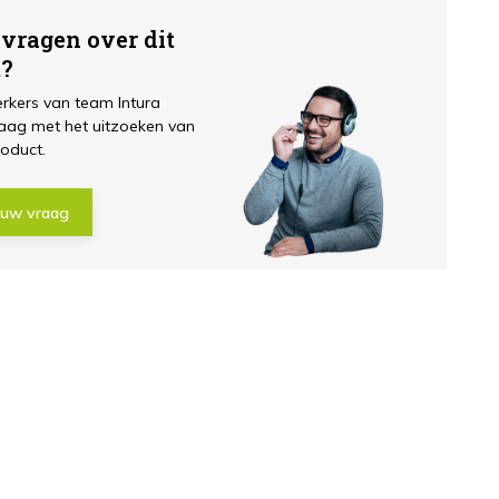
 vragen over dit
t?
kers van team Intura
aag met het uitzoeken van
roduct.
 uw vraag