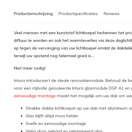
Productomschrijving
Productspecificaties
Reviews
Veel mensen met een kunststof lichtkoepel herkennen het prob
diffuus te worden en ook het warmteverlies via deze daglichtb
op tegen de vervanging van uw lichtkoepel omdat de dakdek
terwijl uw opstand nog helemaal goed is….
Niet meer nodig!
Intura introduceert de ideale renovatiemodule. Behoud de b
voor een stijlvolle geïsoleerde Intura glasmodule DGP A1 en
eenvoudige montage
maakt het mogelijk om uw dak om wee
Strakke vlakke lichtkoepel op uw dak met aluminium a
Glas blijft altijd mooi helder
Snelle en eenvoudige montage
Veilig door gehard en gelamineerd glas