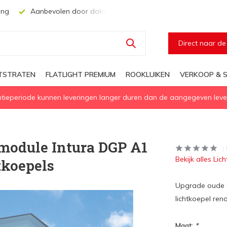
ing
Aanbevolen door dakwerkers, aannemers en architecten
Direct naar d
HTSTRATEN
FLATLIGHT PREMIUM
ROOKLUIKEN
VERKOOP & S
eperiode kunnen leveringen langer duren dan de aangegeven levert
emodule Intura DGP A1
Bekijk alles Li
tkoepels
Upgrade oude o
lichtkoepel re
Maat:
*