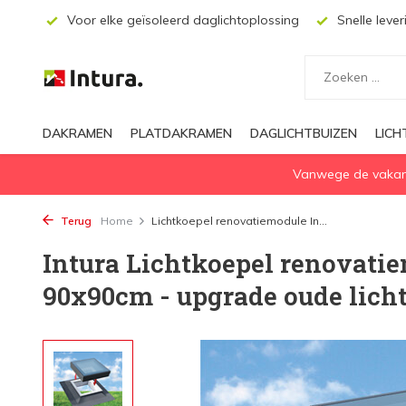
ecten
Voor elke geïsoleerd daglichtoplossing
Snelle lever
DAKRAMEN
PLATDAKRAMEN
DAGLICHTBUIZEN
LIC
Vanwege de vakanti
Terug
Home
Lichtkoepel renovatiemodule In...
Intura Lichtkoepel renovati
90x90cm - upgrade oude lich