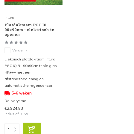
Intura
Platdakraam PGC B1
90x90cm - elektrisch te
openen
Vergelijk
Elektrisch platdakraam Intura
PGC IQ B1 90x90cm triple glas
HR+++ met een
afstandsbediening en
automatische regensensor.
5-6 weken
Deliverytime
€2.924,83
Inclusief BTW