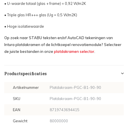
• U-waarde totaal (glas + frame) = 0,92 W/m2K
• Triple glas HR+++ glas (Ug = 0,5 W/m2K)
• Hoge isolatiewaarde
Op zoek naar STABU teksten en/of AutoCAD tekeningen van
Intura platdakramen of de lichtkoepel renovatiemodule? Selecteer
de juiste bestanden in onze
platdakramen selector
.
Productspecificaties
Artikelnummer
Platdakraam-PGC-B1-90-90
SKU
Platdakraam-PGC-B1-90-90
EAN
8719743694415
Gewicht
80000000