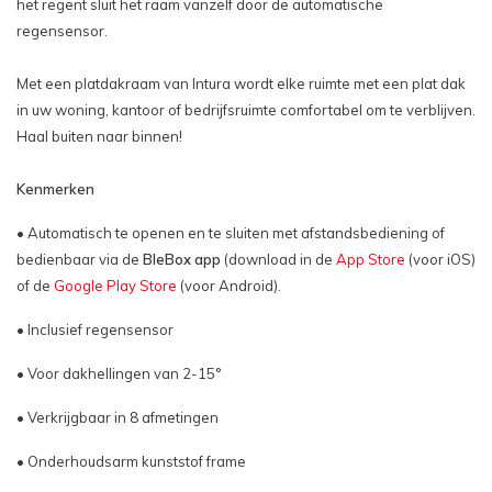
het regent sluit het raam vanzelf door de automatische
regensensor.
Met een platdakraam van Intura wordt elke ruimte met een plat dak
in uw woning, kantoor of bedrijfsruimte comfortabel om te verblijven.
Haal buiten naar binnen!
Kenmerken
• Automatisch te openen en te sluiten met afstandsbediening of
bedienbaar via de
BleBox app
(download in de
App Store
(voor iOS)
of de
Google Play Store
(voor Android).
• Inclusief regensensor
• Voor dakhellingen van 2-15°
• Verkrijgbaar in 8 afmetingen
• Onderhoudsarm kunststof frame