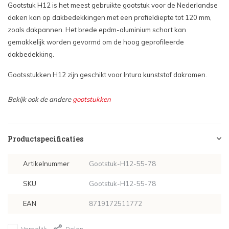
Gootstuk H12 is het meest gebruikte gootstuk voor de Nederlandse
daken kan op dakbedekkingen met een profieldiepte tot 120 mm,
Maat: 78x140cm - €139,13
zoals dakpannen. Het brede epdm-aluminium schort kan
gemakkelijk worden gevormd om de hoog geprofileerde
Maat: 78x160cm - €159,40
dakbedekking.
Maat: 94x118cm - €135,08
Gootsstukken H12 zijn geschikt voor Intura kunststof dakramen.
Bekijk ook de andere
gootstukken
Maat: 94x140cm - €155,91
Maat: 94x160cm - €171,56
Productspecificaties
Maat: 114x118cm - €158,85
Artikelnummer
Gootstuk-H12-55-78
Maat: 114x140cm - €168,11
SKU
Gootstuk-H12-55-78
Maat: 134x98cm - €157,11
EAN
8719172511772
Vergelijk
Delen