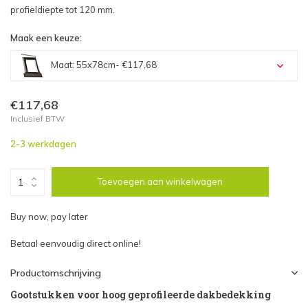
profieldiepte tot 120 mm.
Maak een keuze:
Maat: 55x78cm
- €117,68
Maat: 55x78cm - €117,68
€117,68
Inclusief BTW
Maat: 55x98cm - €118,26
2-3 werkdagen
Maat: 66x98cm - €122,32
Toevoegen aan winkelwagen
Maat: 66x118cm - €126,97
Buy now, pay later
Maat: 66x140 - €128,71
Betaal eenvoudig direct online!
Maat: 78x98cm - €124,07
Productomschrijving
Gootstukken voor hoog geprofileerde dakbedekking
Maat: 78x118cm - €128,71