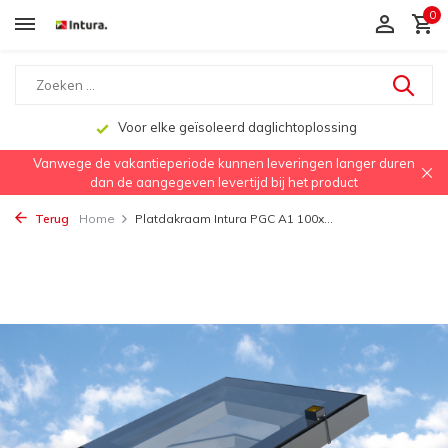
0
Voor elke geïsoleerd daglichtoplossing
Vanwege de vakantieperiode kunnen leveringen langer duren
dan de aangegeven levertijd bij het product
Terug
Home
Platdakraam Intura PGC A1 100x...