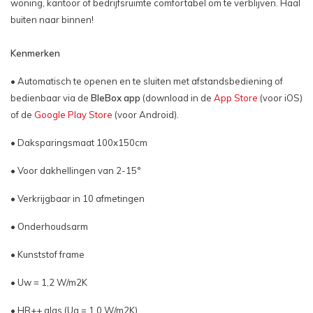
woning, kantoor of bedrijfsruimte comfortabel om te verblijven. Haal
buiten naar binnen!
Kenmerken
• Automatisch te openen en te sluiten met afstandsbediening of
bedienbaar via de
BleBox app
(download in de
App Store
(voor iOS)
of de
Google Play Store
(voor Android).
• Daksparingsmaat 100x150cm
• Voor dakhellingen van 2-15°
• Verkrijgbaar in 10 afmetingen
• Onderhoudsarm
• Kunststof frame
• Uw = 1,2 W/m2K
• HR++ glas (Ug = 1,0 W/m2K)