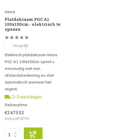
Intura
Platdakraam PGC A1
100x150cm - elektrisch te
openen
Vergelijk
Elektrisch platdakraam Intura
PGC A1 100x150cm opent u
eenvoudig met een
afstandsbediening en sluit
automatisch wanneer het
regent.
2-3 werkdagen
Deliverytime
€2.673,52
Inclusief BTW