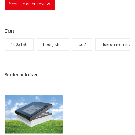
Schrijf je eigen review
Tags
100x150
bedrijfshal
Co2
dakraam aanbou
Eerder bekeken